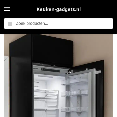
Keuken-gadgets.nl
Zoeken
Home
Gastblogs
Altijd vers: Hoe een koel-vriescombinatie voedselverspilling vermindert
/
/