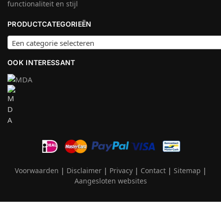
functionaliteit en stijl
PRODUCTCATEGORIEËN
Een categorie selecteren
OOK INTERESSANT
Voorwaarden
|
Disclaimer
|
Privacy
|
Contact
|
Sitemap
|
Aangesloten websites