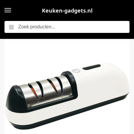
Keuken-gadgets.nl
Zoeken
Home
Elektrische keukengadgets
2-in-1 messenslijper – Elektrische messenslijper – Wetsteen voor thuis – Messenslijper met twee fasen – Voor de keuken
/
/