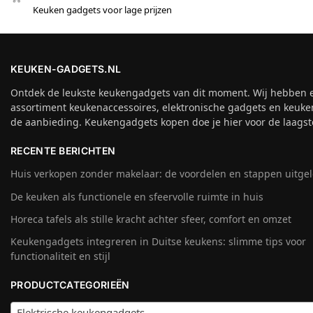
Keuken gadgets voor lage prijzen
KEUKEN-GADGETS.NL
Ontdek de leukste keukengadgets van dit moment. Wij hebben 
assortiment keukenaccessoires, elektronische gadgets en keuke
de aanbieding. Keukengadgets kopen doe je hier voor de laagste
RECENTE BERICHTEN
Huis verkopen zonder makelaar: de voordelen en stappen uitge
De keuken als functionele en sfeervolle ruimte in huis
Horeca tafels als stille kracht achter sfeer, comfort en omzet
Keukengadgets integreren in Duitse keukens: slimme tips voor
functionaliteit en stijl
PRODUCTCATEGORIEËN
Elektrische keukengadgets