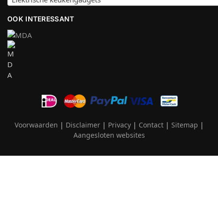
OOK INTERESSANT
Voorwaarden
|
Disclaimer
|
Privacy
|
Contact
|
Sitemap
|
Aangesloten websites