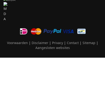
Voorwaarden
|
Disclaimer
|
Privacy
|
Contact
|
Sitemap
|
Aangesloten websites