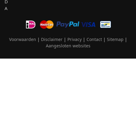
Voorwaarden
|
Disclaimer
|
Privacy
|
Contact
|
Sitemap
|
Aangesloten websites