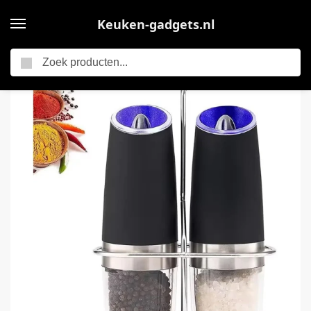
Keuken-gadgets.nl
Zoeken
Home
Elektrische keukengadgets
Elektrische peper – en zoutmolen – RVS automatische peper – en zoutmolen, op batterijen, met LED licht spice mixer, voor in de keuken (set van 2)
/
/