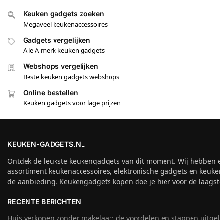
Keuken gadgets zoeken
Megaveel keukenaccessoires
Gadgets vergelijken
Alle A-merk keuken gadgets
Webshops vergelijken
Beste keuken gadgets webshops
Online bestellen
Keuken gadgets voor lage prijzen
KEUKEN-GADGETS.NL
Ontdek de leukste keukengadgets van dit moment. Wij hebben 
assortiment keukenaccessoires, elektronische gadgets en keuke
de aanbieding. Keukengadgets kopen doe je hier voor de laagste
RECENTE BERICHTEN
Huis verkopen zonder makelaar: de voordelen en stappen uitge