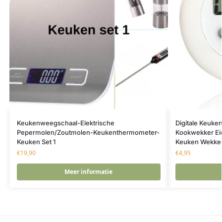
Keukenweegschaal-Elektrische
Digitale Keuken
Pepermolen/Zoutmolen-Keukenthermometer-
Kookwekker Ei
Keuken Set 1
Keuken Wekker
€
19,90
€
4,95
Meer informatie