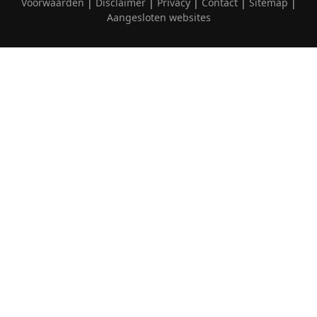
Voorwaarden
|
Disclaimer
|
Privacy
|
Contact
|
Sitemap
|
Aangesloten websites