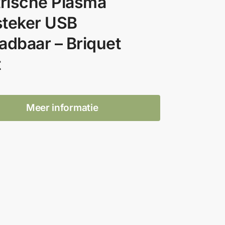
trische Plasma
teker USB
adbaar – Briquet
t
Meer informatie