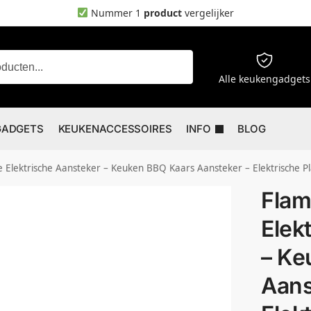
Nummer 1
product
vergelijker
Zoeken
Alle keukengadgets
GADGETS
KEUKENACCESSOIRES
INFO
BLOG
 Elektrische Aansteker – Keuken BBQ Kaars Aansteker – Elektrische 
Flam
Elek
– Ke
Aans