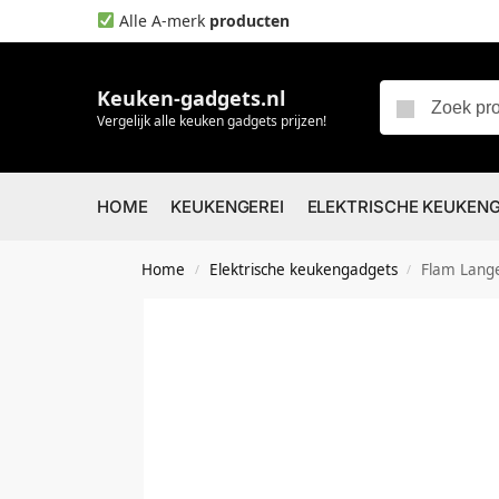
Alle A-merk
producten
Keuken-gadgets.nl
Vergelijk alle keuken gadgets prijzen!
HOME
KEUKENGEREI
ELEKTRISCHE KEUKEN
Home
Elektrische keukengadgets
Flam Lange
/
/