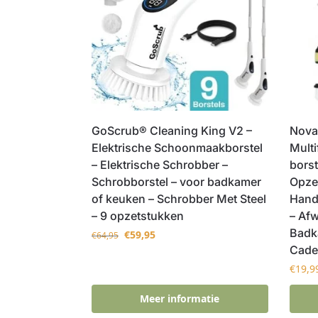
GoScrub® Cleaning King V2 –
Novan
Elektrische Schoonmaakborstel
Mult
– Elektrische Schrobber –
borst
Schrobborstel – voor badkamer
Opze
of keuken – Schrobber Met Steel
Handb
– 9 opzetstukken
– Afw
Badk
€
59,95
€
64,95
Cade
€
19,9
Meer informatie