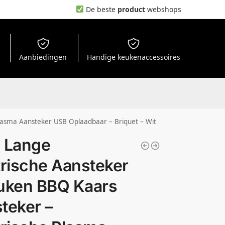
De beste
product
webshops
Aanbiedingen
Handige keukenaccessoires
Plasma Aansteker USB Oplaadbaar – Briquet – Wit
 Lange
trische Aansteker
uken BBQ Kaars
teker –