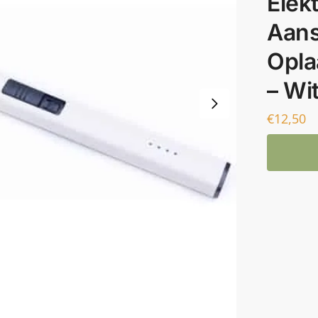
Elek
Aans
Opla
– Wi
€
12,50