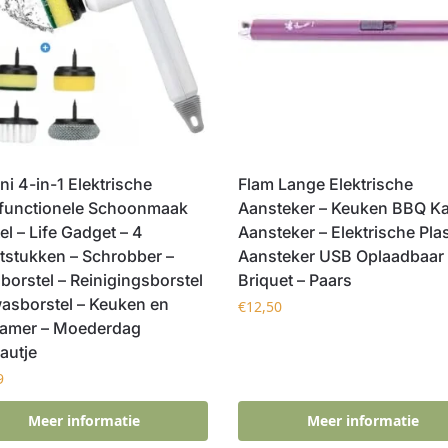
i 4-in-1 Elektrische
Flam Lange Elektrische
ifunctionele Schoonmaak
Aansteker – Keuken BBQ K
el – Life Gadget – 4
Aansteker – Elektrische Pl
tstukken – Schrobber –
Aansteker USB Oplaadbaar 
orstel – Reinigingsborstel
Briquet – Paars
asborstel – Keuken en
€
12,50
amer – Moederdag
autje
9
Meer informatie
Meer informatie