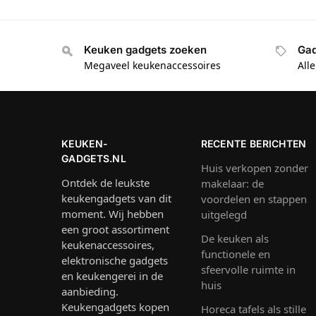
Keuken gadgets zoeken
Gad
Megaveel keukenaccessoires
All
KEUKEN-
RECENTE BERICHTEN
GADGETS.NL
Huis verkopen zonder
Ontdek de leukste
makelaar: de
keukengadgets van dit
voordelen en stappen
moment. Wij hebben
uitgelegd
een groot assortiment
De keuken als
keukenaccessoires,
functionele en
elektronische gadgets
sfeervolle ruimte in
en keukengerei in de
huis
aanbieding.
Keukengadgets kopen
Horeca tafels als stille