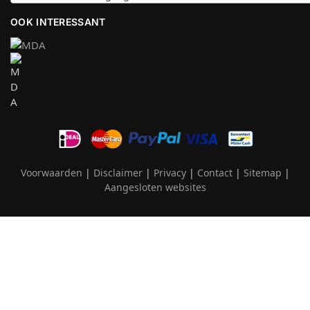
OOK INTERESSANT
Voorwaarden
|
Disclaimer
|
Privacy
|
Contact
|
Sitemap
|
Aangesloten websites