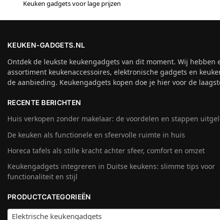
Keuken gadgets voor lage prijzen
KEUKEN-GADGETS.NL
Ontdek de leukste keukengadgets van dit moment. Wij hebben 
assortiment keukenaccessoires, elektronische gadgets en keuke
de aanbieding. Keukengadgets kopen doe je hier voor de laagste
RECENTE BERICHTEN
Huis verkopen zonder makelaar: de voordelen en stappen uitge
De keuken als functionele en sfeervolle ruimte in huis
Horeca tafels als stille kracht achter sfeer, comfort en omzet
Keukengadgets integreren in Duitse keukens: slimme tips voor
functionaliteit en stijl
PRODUCTCATEGORIEËN
Elektrische keukengadgets