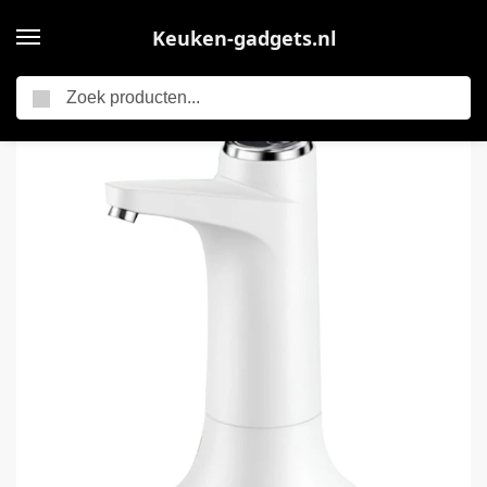
Keuken-gadgets.nl
Zoeken
Home
Elektrische keukengadgets
Pomp – waterfles pomp – Elektrische Drinkwaterpomp – Waterpomp voor 5 gallons – USB-C oplaadbare – waterkandispenser – draagbare automatische – Emmertafel met dubbel doel – voor kampeerbenodigdheden – watertafel – keuken – kantoor – picknick – wit
/
/