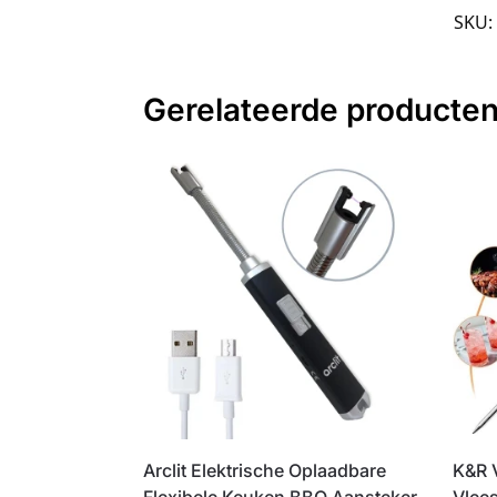
SKU:
Gerelateerde producte
Arclit Elektrische Oplaadbare
K&R 
Flexibele Keuken BBQ Aansteker
Vlee