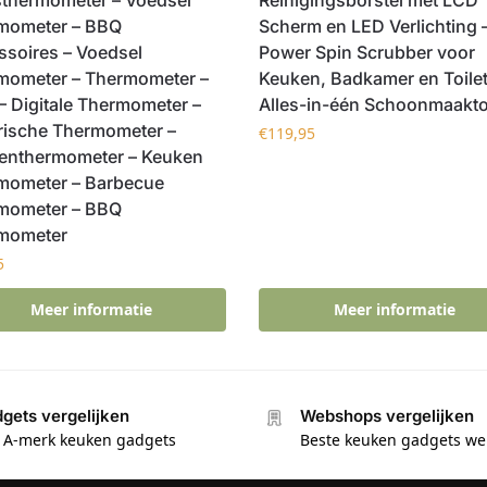
mometer – BBQ
Scherm en LED Verlichting 
ssoires – Voedsel
Power Spin Scrubber voor
mometer – Thermometer –
Keuken, Badkamer en Toilet
 Digitale Thermometer –
Alles-in-één Schoonmaakto
rische Thermometer –
€
119,95
enthermometer – Keuken
mometer – Barbecue
mometer – BBQ
mometer
5
Meer informatie
Meer informatie
gets vergelijken
Webshops vergelijken
e A-merk keuken gadgets
Beste keuken gadgets w