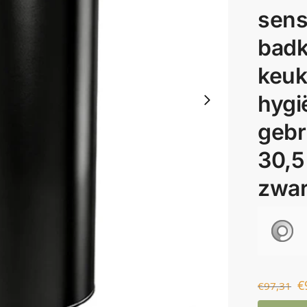
sens
badk
keuk
hygi
gebr
30,5
zwar
€
€
97,31