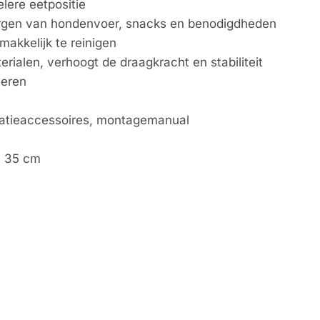
ere eetpositie
rgen van hondenvoer, snacks en benodigdheden
akkelijk te reinigen
ialen, verhoogt de draagkracht en stabiliteit
teren
llatieaccessoires, montagemanual
x 35 cm