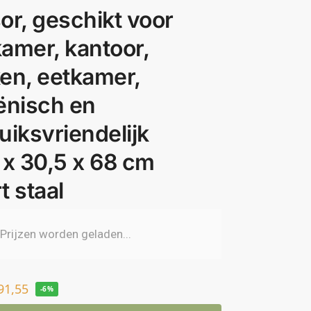
or, geschikt voor
amer, kantoor,
en, eetkamer,
ënisch en
uiksvriendelijk
 x 30,5 x 68 cm
t staal
91,55
-6%