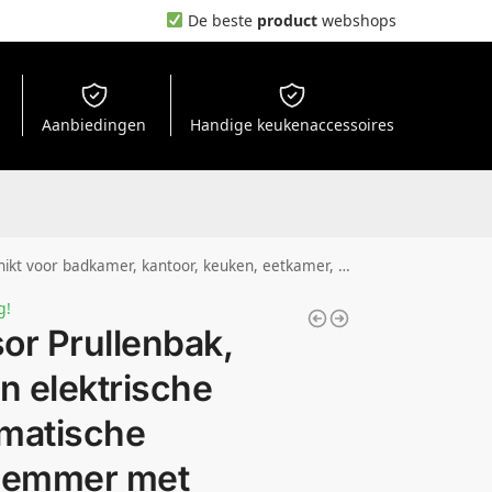
De beste
product
webshops
Aanbiedingen
Handige keukenaccessoires
amer, hygiënisch en gebruiksvriendelijk 30,5 x 30,5 x 68 cm zwart staal
g!
or Prullenbak,
en elektrische
matische
lemmer met