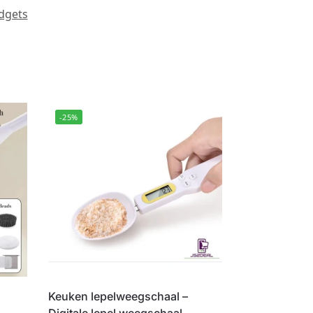
dgets
-25%
Keuken lepelweegschaal –
Digitale lepel weegschaal –