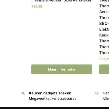
Ther
€
19,95
Acce
Ther
BBQ –
Elekt
Keuk
Ther
Ther
Ther
€
12,9
Meer informatie
Keuken gadgets zoeken
Gad
Megaveel keukenaccessoires
All