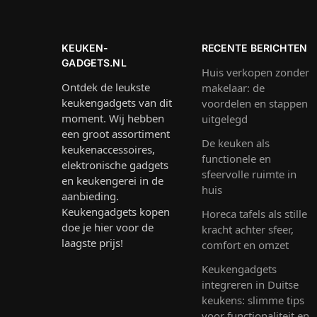
KEUKEN-
RECENTE BERICHTEN
GADGETS.NL
Huis verkopen zonder
Ontdek de leukste
makelaar: de
keukengadgets van dit
voordelen en stappen
moment. Wij hebben
uitgelegd
een groot assortiment
De keuken als
keukenaccessoires,
functionele en
elektronische gadgets
sfeervolle ruimte in
en keukengerei in de
huis
aanbieding.
Keukengadgets kopen
Horeca tafels als stille
doe je hier voor de
kracht achter sfeer,
laagste prijs!
comfort en omzet
Keukengadgets
integreren in Duitse
keukens: slimme tips
voor functionaliteit en