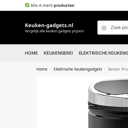
Alle A-merk
producten
Keuken-gadgets.nl
Vergelijk alle keuken gadgets prijzen!
HOME
KEUKENGEREI
ELEKTRISCHE KEUKEN
Home
Elektrische keukengadgets
Sensor Prullenba
/
/