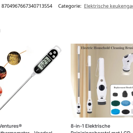
8704967667340713554
Categorie:
Elektrische keukenga
n
Ventures®
8-in-1 Elektrische
sthermometer – Voedsel
Reinigingsborstel met LCD