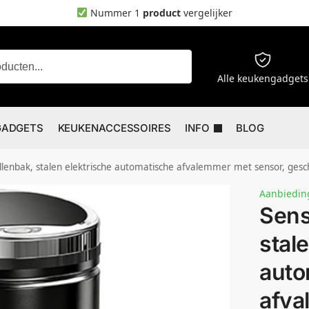
Nummer 1
product
vergelijker
Zoeken
Alle keukengadgets
GADGETS
KEUKENACCESSOIRES
INFO
BLOG
k, stalen elektrische automatische afvalemmer met sensor, geschikt voor badkamer, kantoor, keuken, eetk
Aanbiedin
Sens
stal
auto
afva