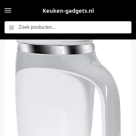
Keuken-gadgets.nl
Zoeken
Home
Elektrische keukengadgets
Zelfroerende mok, oplaadbare automatische magnetische elektrische koffiemok met roterende roerder, geschikt voor kantoor/keuken/reizen/thuisgebruik, koffie/thee/warme chocolademelk/melk – Wit 380 ml
/
/