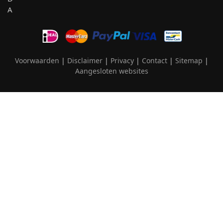
Voorwaarden
|
Disclaimer
|
Privacy
|
Contact
|
Sitemap
|
Aangesloten websites