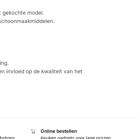
et gekochte model.
e schoonmaakmiddelen.
ing.
en invloed op de kwaliteit van het
Online bestellen
ebshops
Keuken gadgets voor lage prijzen