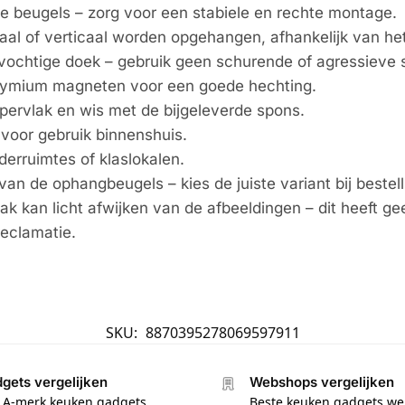
e beugels – zorg voor een stabiele en rechte montage.
ntaal of verticaal worden opgehangen, afhankelijk van h
 vochtige doek – gebruik geen schurende of agressiev
dymium magneten voor een goede hechting.
pervlak en wis met de bijgeleverde spons.
 voor gebruik binnenshuis.
derruimtes of klaslokalen.
van de ophangbeugels – kies de juiste variant bij bestell
lak kan licht afwijken van de afbeeldingen – dit heeft ge
reclamatie.
SKU:
8870395278069597911
gets vergelijken
Webshops vergelijken
e A-merk keuken gadgets
Beste keuken gadgets w