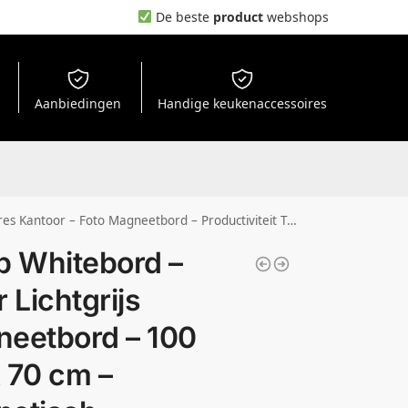
De beste
product
webshops
Aanbiedingen
Handige keukenaccessoires
usief Gratis Magneten & Marker & Spons – Memo Magneetbord – Memobord Keuken
p Whitebord –
 Lichtgrijs
eetbord – 100
 70 cm –