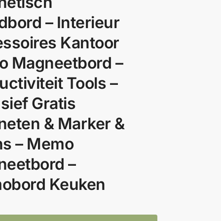
etisch
bord – Interieur
ssoires Kantoor
to Magneetbord –
ctiviteit Tools –
sief Gratis
eten & Marker &
ns – Memo
eetbord –
obord Keuken