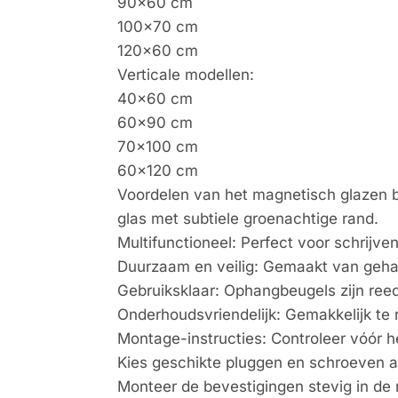
90×60 cm
100×70 cm
120×60 cm
Verticale modellen:
40×60 cm
60×90 cm
70×100 cm
60×120 cm
Voordelen van het magnetisch glazen bor
glas met subtiele groenachtige rand.
Multifunctioneel: Perfect voor schrijve
Duurzaam en veilig: Gemaakt van gehar
Gebruiksklaar: Ophangbeugels zijn re
Onderhoudsvriendelijk: Gemakkelijk te r
Montage-instructies: Controleer vóór 
Kies geschikte pluggen en schroeven a
Monteer de bevestigingen stevig in de 