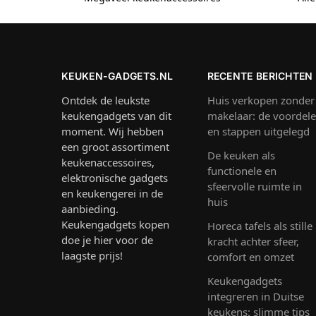
KEUKEN-GADGETS.NL
RECENTE BERICHTEN
Ontdek de leukste
Huis verkopen zonder
keukengadgets van dit
makelaar: de voordel
moment. Wij hebben
en stappen uitgelegd
een groot assortiment
De keuken als
keukenaccessoires,
functionele en
elektronische gadgets
sfeervolle ruimte in
en keukengerei in de
huis
aanbieding.
Keukengadgets kopen
Horeca tafels als stille
doe je hier voor de
kracht achter sfeer,
laagste prijs!
comfort en omzet
Keukengadgets
integreren in Duitse
keukens: slimme tips