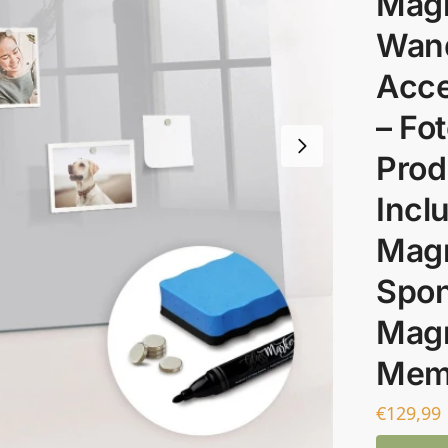
Magn
Wand
Acce
– Fo
Produ
Inclu
Magn
Spo
Magn
Mem
€
129,99