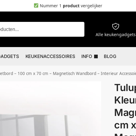
Nummer 1
product
vergelijker
Zoeken
Alle keukengadgets
GADGETS
KEUKENACCESSOIRES
INFO
BLOG
cm – Magnetisch Wandbord – Interieur Accessoires Kantoor – Foto Magneetbord – Productiviteit Tools – Incl
Tulu
Kleur
Magn
cm x