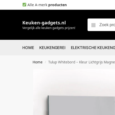
Alle A-merk
producten
Keuken-gadgets.nl
Vergelijk alle keuken gadgets prijzen!
HOME
KEUKENGEREI
ELEKTRISCHE KEUKEN
Home
Tulup Whitebord – Kleur Lichtgrijs Magneetbord – 100 cm x 70 
/