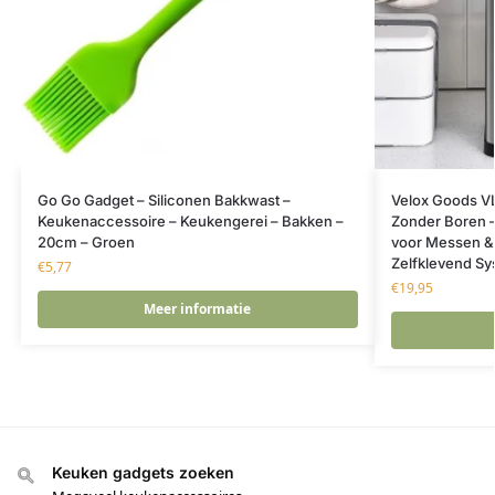
Go Go Gadget – Siliconen Bakkwast –
Velox Goods V
Keukenaccessoire – Keukengerei – Bakken –
Zonder Boren 
20cm – Groen
voor Messen &
Zelfklevend S
€
5,77
€
19,95
Meer informatie
Keuken gadgets zoeken