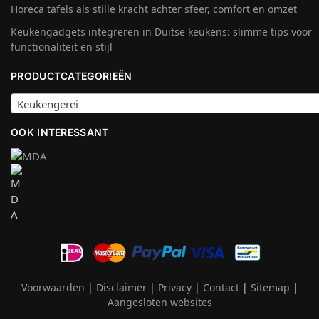
Horeca tafels als stille kracht achter sfeer, comfort en omzet
Keukengadgets integreren in Duitse keukens: slimme tips voor
functionaliteit en stijl
PRODUCTCATEGORIEËN
Keukengerei
OOK INTERESSANT
Voorwaarden
|
Disclaimer
|
Privacy
|
Contact
|
Sitemap
|
Aangesloten websites