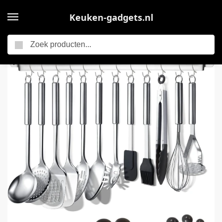
Keuken-gadgets.nl
Zoeken
Home
Keukengerei
Candala Keukengerei Set 38 Stuks, Roestvrij Staal Kookgerei Set, Keuken Gadgets, Met houder en haken om keukengerei op te hangen, Vaatwasserbestending
/
/