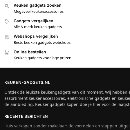
Keuken gadgets zoeken
Megaveel keukenaccessoires
Gadgets vergelijken
Alle A-merk keuken gadgets
Webshops vergelijken
Beste keuken gadgets webshops
Online bestellen
Keuken gadgets voor lage prijzen
KEUKEN-GADGETS.NL
Ontdek de leukste keukengadgets van dit moment. Wij hebben 
assortiment keukenaccessoires, elektronische gadgets en keuke
de aanbieding. Keukengadgets kopen doe je hier voor de laagste
RECENTE BERICHTEN
Huis verkopen zonder makelaar: de voordelen en stappen uitge