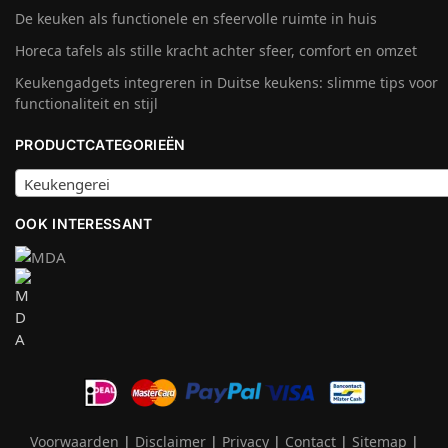
De keuken als functionele en sfeervolle ruimte in huis
Horeca tafels als stille kracht achter sfeer, comfort en omzet
Keukengadgets integreren in Duitse keukens: slimme tips voor
functionaliteit en stijl
PRODUCTCATEGORIEËN
Keukengerei
OOK INTERESSANT
Voorwaarden
|
Disclaimer
|
Privacy
|
Contact
|
Sitemap
|