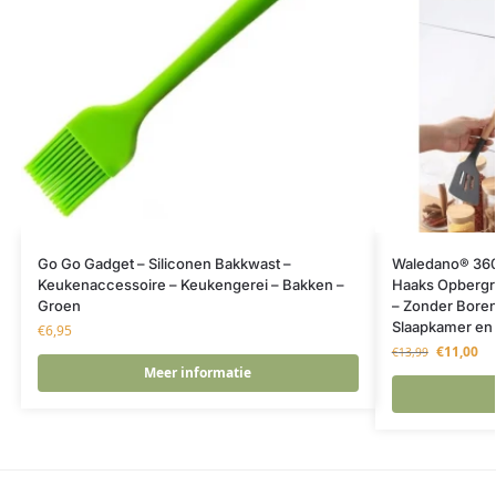
Go Go Gadget – Siliconen Bakkwast –
Waledano® 360
Keukenaccessoire – Keukengerei – Bakken –
Haaks Opbergre
Groen
– Zonder Boren
Slaapkamer en
€
6,95
€
11,00
€
13,99
Meer informatie