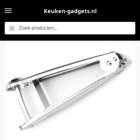
Keuken-gadgets.nl
Zoeken
Home
Keukengerei
EXCITAT Piper – Date Piper – Cherry Piper – Date Piper – Huishoudelijke gadgets – Keukengerei – Zilver – Roestvrij staal
/
/