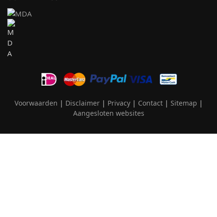
Voorwaarden
|
Disclaimer
|
Privacy
|
Contact
|
Sitemap
|
Aangesloten websites