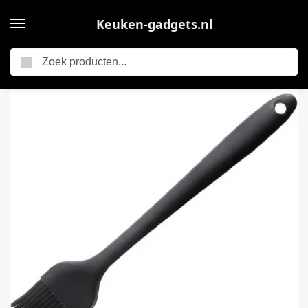
Keuken-gadgets.nl
Zoeken
Home
Keukengerei
Go Go Gadget – Siliconen Bakkwast – Keukenaccessoire – Keukengerei – Bakken – 20cm – Zwart
/
/