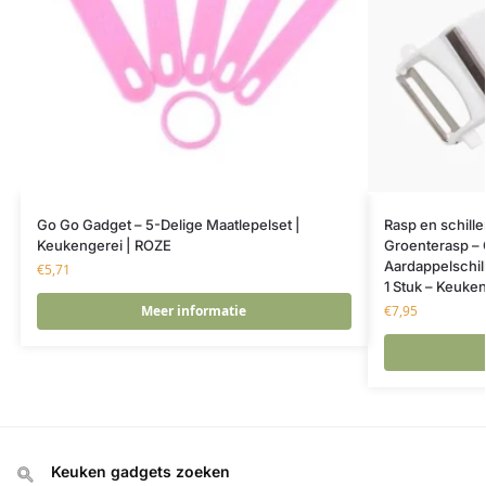
Go Go Gadget – 5-Delige Maatlepelset |
Rasp en schille
Keukengerei | ROZE
Groenterasp – 
Aardappelschill
€
5,71
1 Stuk – Keuke
Meer informatie
€
7,95
Keuken gadgets zoeken