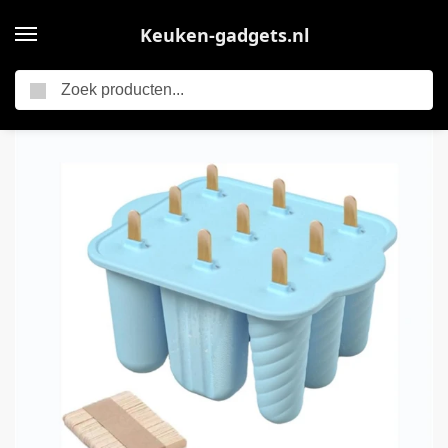
Keuken-gadgets.nl
Zoeken
Home
Keukengerei
ijsvormpjes voor ijslollys – IJsvormpjes – Keukengerei – keuken gadgets – siliconen mal – blauw
/
/