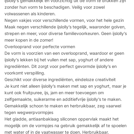
ijslolly’s gemakkelijk en voorzichtig uit de vorm te drukken zijn
zonder hun vorm te beschadigen. Veilig voor zowel
volwassenen als kinderen.
Negen vakjes voor verschillende vormen, voor het hele gezin
Maak negen verschillende ijslolly’s tegelijk, waaronder golven,
strepen en meer, voor diverse familievoorkeuren. Geen ijslolly’s
meer kopen in de zomer!
Overlooprand voor perfecte vormen
De vorm is voorzien van een overlooprand, waardoor er geen
ijslolly’s lekken bij het vullen met sap, yoghurt of andere
ingrediënten. Dit zorgt voor perfect gevormde ijslolly’s en
voorkomt verspilling.
Geschikt voor diverse ingrediënten, eindeloze creativiteit
Je kunt niet alleen ijslolly’s maken met sap en yoghurt, maar je
kunt ook fruitpuree, ijs, jam en meer toevoegen om
zelfgemaakte, suikerarme en additiefvrije ijslolly’s te maken.
Gemakkelijk schoon te maken en herbruikbaar, zeg vaarwel
tegen wegwerpvormpjes
Het gladde, antiaanbaklaag siliconen oppervlak maakt het
mogelijk om de vormpjes na gebruik gemakkelijk af te spoelen
met water of in de vaatwasser te doen. Herbruikbaar,