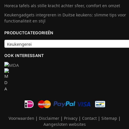
Horeca tafels als stille kracht achter sfeer, comfort en omzet
Keukengadgets integreren in Duitse keukens: slimme tips voor
functionaliteit en stijl
PRODUCTCATEGORIEËN
Keukengerei
OOK INTERESSANT
Voorwaarden
|
Disclaimer
|
Privacy
|
Contact
|
Sitemap
|
Aangesloten websites