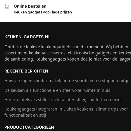
Online bestellen
Keuken gadgets voor lage prijzen
KEUKEN-GADGETS.NL
Ontdek de leukste keukengadgets van dit moment. Wij hebben 
assortiment keukenaccessoires, elektronische gadgets en keuke
de aanbieding. Keukengadgets kopen doe je hier voor de laagste
RECENTE BERICHTEN
Huis verkopen zonder makelaar: de voordelen en stappen uitge
De keuken als functionele en sfeervolle ruimte in huis
Horeca tafels als stille kracht achter sfeer, comfort en omzet
Keukengadgets integreren in Duitse keukens: slimme tips voor
functionaliteit en stijl
PRODUCTCATEGORIEËN