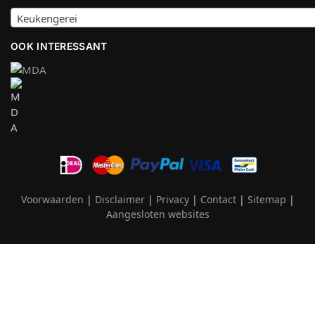
Keukengerei
OOK INTERESSANT
Voorwaarden
|
Disclaimer
|
Privacy
|
Contact
|
Sitemap
|
Aangesloten websites