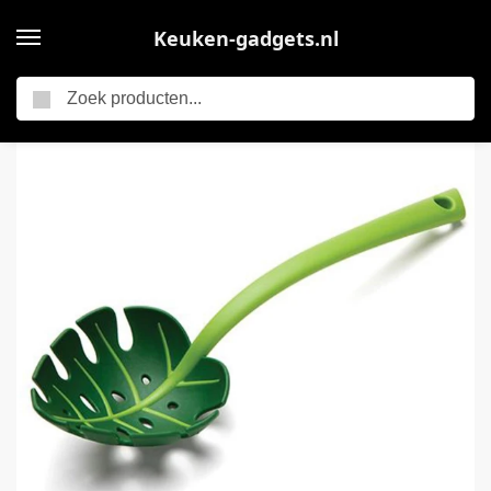
Keuken-gadgets.nl
Zoeken
Home
Keukengerei
Jungle Lepel Monstera Ladle – BPA-vrij hoog hittebestendig Nylon voor het koken voor Nonstick kookgerei Keukengerei en keukengerei, keukengeschenken en gadgets, schattig
/
/