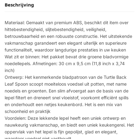
Beschrijving
Materiaal: Gemaakt van premium ABS, beschikt dit item over
hittebestendigheid, slijtebestendigheid, veiligheid,
betrouwbaarheid en een robuuste constructie. Het uitstekende
vakmanschap garandeert een elegant uiterlijk en superieure
functionaliteit, waardoor langdurige prestaties in uw keuken
Wat zit er binnen: Het pakket bevat drie groene bladvormige
noedellepels. Afmetingen: 30 cm x 9,5 cm (11,8 inch x 3,74
inch)
Ontwerp: Het kenmerkende bladpatroon van de Turtle Back
Leaf Spoon scoopt moeiteloos voedsel uit potten, met name
noedels en groenten. Een slim afvoergat aan de basis van de
lepel filtert en dreneert snel vloeistof, voorkomt efficiënt spills
en onderhoudt een netjes keukenbord. Het is een mix van
schoonheid en praktijk
Voordelen: Deze lekkende lepel heeft een uniek ontwerp en
nauwkeurig vakmanschap, en biedt een uniek keukengerei. Het
oppervlak van het lepel is fijn gepolijst, glad en elegant,
waardoor voedsel niet vasthoudt.