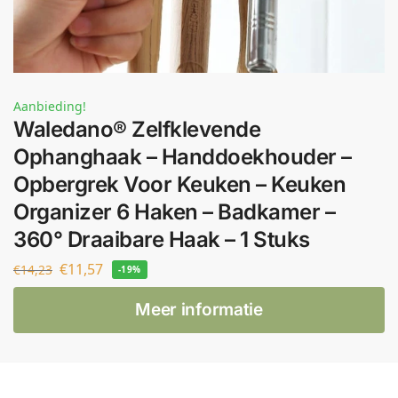
Aanbieding!
Waledano® Zelfklevende
Ophanghaak – Handdoekhouder –
Opbergrek Voor Keuken – Keuken
Organizer 6 Haken – Badkamer –
360° Draaibare Haak – 1 Stuks
€
11,57
€
14,23
-19%
Meer informatie