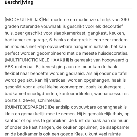
Beschrijving
[MODE UITERLIJK]Het moderne en modieuze uiterlijk van 360
graden roterende vouwhaak is geschikt voor elk decoratief
huis, zeer geschikt voor slaapkamerkast, gangkast, keuken,
badkamer en garage, 6-haaks opbergrek is een zeer modern
en modieus niet -slip opvouwbare hanger muurhaak, het kan
perfect worden gecombineerd met de meeste huisdecoraties.
[MULTIFUNCTIONELE HAAK]Hij is gemaakt van hoogwaardig
ABS-materiaal. Bij bevestiging aan de muur kan de haak
flexibel naar behoefte worden gedraaid. Als hij onder de tafel
wordt geplakt, kan hij verticaal worden opgehangen. haak is
geschikt voor allerlei kleine voorwerpen, zoals keukengerei.,
badkamerbenodigdheden, kantoorartikelen, woonaccessoires,
borstels, zeven, schilmesjes.
[RUIMTEBESPAREND]De antislip opvouwbare ophanghaak is
klein en gemakkelijk mee te nemen. Hij is gemakkelijk thuis, op
kantoor of op reis te gebruiken. Je kunt de haak aan de muur
of onder de kast hangen, de keuken opruimen, de slaapkamer
en de badkamer is ook een goede Kies, u kunt veel ruimte