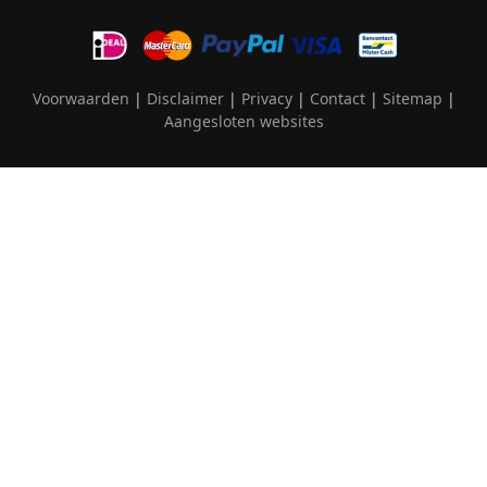
Voorwaarden
|
Disclaimer
|
Privacy
|
Contact
|
Sitemap
|
Aangesloten websites