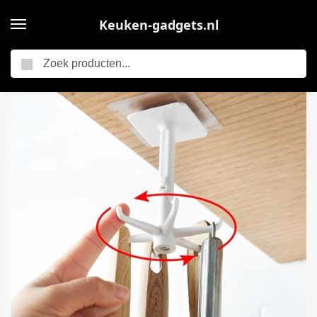
Keuken-gadgets.nl
Zoeken
Home
Keukengerei
Waledano® Zelfklevende Ophanghaak – Handdoekhouder – Opbergrek Voor Keuken – Keuken Organizer 6 Haken – Badkamer – 360° Draaibare Haak – 1 Stuks
/
/