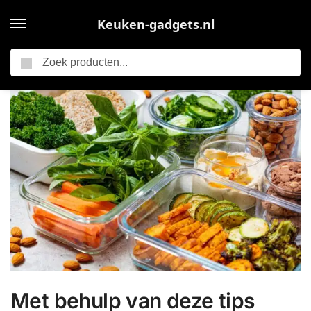
Keuken-gadgets.nl
Zoeken
Home
Gastblogs
Met behulp van deze tips wordt koken weer leuk!
/
/
Met behulp van deze tips