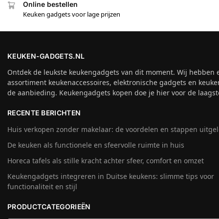
Online bestellen
Keuken gadgets voor lage prijzen
KEUKEN-GADGETS.NL
Ontdek de leukste keukengadgets van dit moment. Wij hebben 
assortiment keukenaccessoires, elektronische gadgets en keuke
de aanbieding. Keukengadgets kopen doe je hier voor de laagste
RECENTE BERICHTEN
Huis verkopen zonder makelaar: de voordelen en stappen uitge
De keuken als functionele en sfeervolle ruimte in huis
Horeca tafels als stille kracht achter sfeer, comfort en omzet
Keukengadgets integreren in Duitse keukens: slimme tips voor
functionaliteit en stijl
PRODUCTCATEGORIEËN