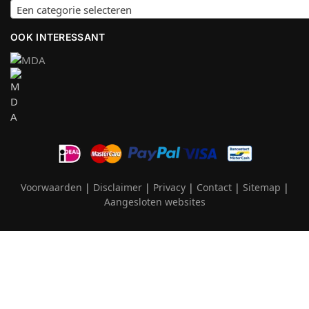
Een categorie selecteren
OOK INTERESSANT
Voorwaarden
|
Disclaimer
|
Privacy
|
Contact
|
Sitemap
|
Aangesloten websites