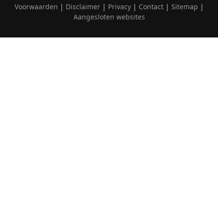
Voorwaarden
|
Disclaimer
|
Privacy
|
Contact
|
Sitemap
|
Aangesloten websites