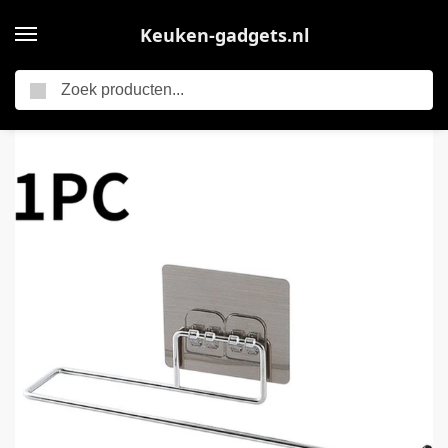
Keuken-gadgets.nl
Zoeken
Home
1 Stuk – Keuken Papieren Handdoek Houder – Opberghaak – Keuken Accessoire – Metaal
/