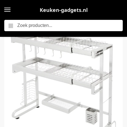
Keuken-gadgets.nl
Zoeken
Home
2-lagen Aanrecht afdruiprek – Droogrek – Keuken accessoire – Voor boven de gootsteen in de keuken – Roestvrij staal
/