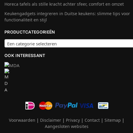
Horeca tafels als stille kracht achter sfeer, comfort en omzet
Keukengadgets integreren in Duitse keukens: slimme tips voor
functionaliteit en stijl
PRODUCTCATEGORIEËN
Een categorie selecteren
OOK INTERESSANT
Voorwaarden
|
Disclaimer
|
Privacy
|
Contact
|
Sitemap
|
Aangesloten websites