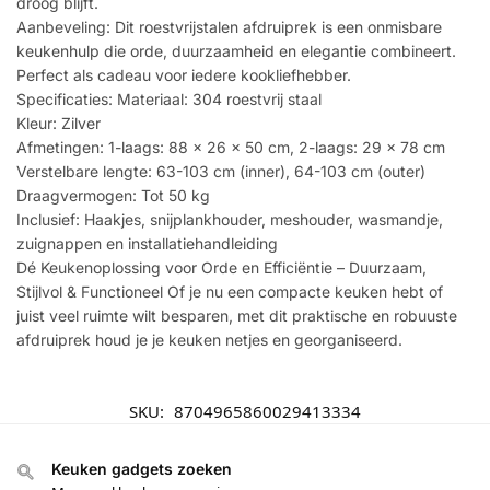
droog blijft.
Aanbeveling: Dit roestvrijstalen afdruiprek is een onmisbare
keukenhulp die orde, duurzaamheid en elegantie combineert.
Perfect als cadeau voor iedere kookliefhebber.
Specificaties: Materiaal: 304 roestvrij staal
Kleur: Zilver
Afmetingen: 1-laags: 88 x 26 x 50 cm, 2-laags: 29 x 78 cm
Verstelbare lengte: 63-103 cm (inner), 64-103 cm (outer)
Draagvermogen: Tot 50 kg
Inclusief: Haakjes, snijplankhouder, meshouder, wasmandje,
zuignappen en installatiehandleiding
Dé Keukenoplossing voor Orde en Efficiëntie – Duurzaam,
Stijlvol & Functioneel Of je nu een compacte keuken hebt of
juist veel ruimte wilt besparen, met dit praktische en robuuste
afdruiprek houd je je keuken netjes en georganiseerd.
SKU:
8704965860029413334
Keuken gadgets zoeken