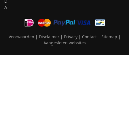
Voorwaarden
|
Disclaimer
|
Privacy
|
Contact
|
Sitemap
|
Aangesloten websites