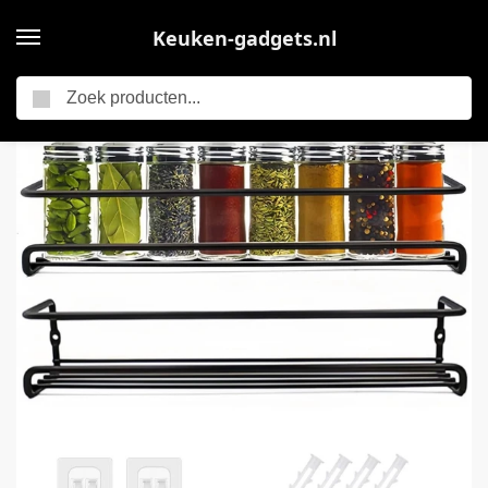
Keuken-gadgets.nl
Zoeken
Home
2 stuks Kruiden Organizer – Kruidenrek Ophangbaar – Keukenrekken – met zelfklevende haken en schroeven – Spice Rack – Keuken Accessoires – Zwart
/