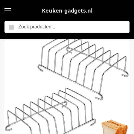
Keuken-gadgets.nl
Zoeken
Home
2pcs Toaster Racks – Toast Stand – Stainless Steel – Air Fryer – Bread Discs – Hot Dog – Keuken Accessoires
/