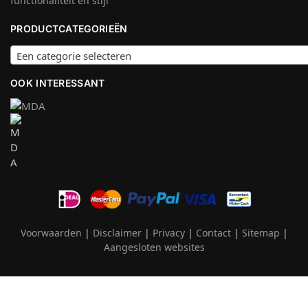
functionaliteit en stijl
PRODUCTCATEGORIEËN
Een categorie selecteren
OOK INTERESSANT
Voorwaarden
|
Disclaimer
|
Privacy
|
Contact
|
Sitemap
|
Aangesloten websites