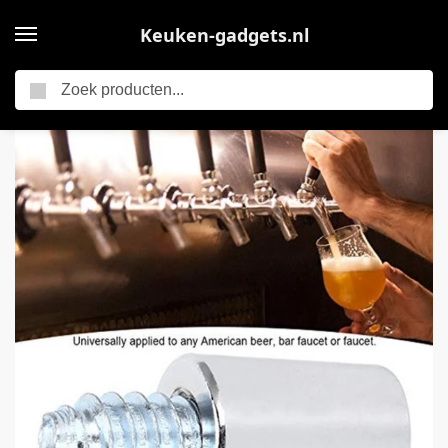
Keuken-gadgets.nl
Zoeken
Home
34 Roestvrijstalen Biertap Handvat Standaard Beentje Bout Set Bier Tap Beentje Thuis Brouwen Accessoires voor Thuis Keuken Party Bar Bierschachten en Torens
/