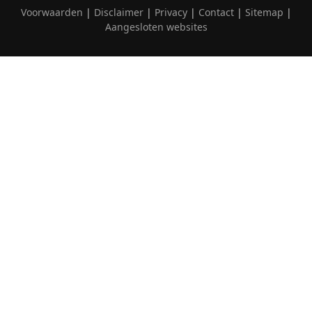
Voorwaarden
|
Disclaimer
|
Privacy
|
Contact
|
Sitemap
|
Aangesloten websites