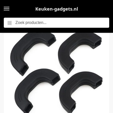
Keuken-gadgets.nl
Zoeken
Home
4-stuks siliconen pannengreep beschermers – Hittebestendige en antislip beschermers – Voorkomen verbranding en brandwonden Praktische keuken accessoires – Geschikt voor koekenpannen, braadpannen en koekenpandeksels – Zwart
/