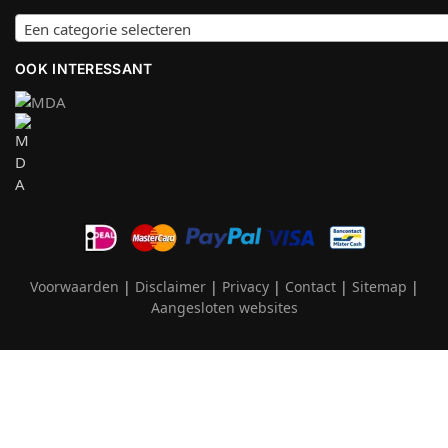
Een categorie selecteren
OOK INTERESSANT
Voorwaarden
|
Disclaimer
|
Privacy
|
Contact
|
Sitemap
|
Aangesloten websites