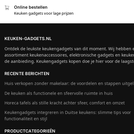
Online bestellen
Keuken gadgets voor lage prijzen
KEUKEN-GADGETS.NL
Ontdek de leukste keukengadgets van dit moment. Wij hebben 
assortiment keukenaccessoires, elektronische gadgets en keuke
de aanbieding. Keukengadgets kopen doe je hier voor de laagste
RECENTE BERICHTEN
Huis verkopen zonder makelaar: de voordelen en stappen uitge
De keuken als functionele en sfeervolle ruimte in huis
Horeca tafels als stille kracht achter sfeer, comfort en omzet
Keukengadgets integreren in Duitse keukens: slimme tips voor
functionaliteit en stijl
PRODUCTCATEGORIEËN