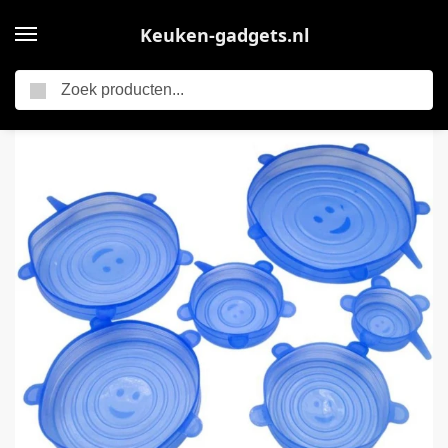
Keuken-gadgets.nl
Zoeken
Home
6-delige Set Siliconen Vershoud Stretch Deksels | Blauw | Voedsel | Keuken Accessoires
/