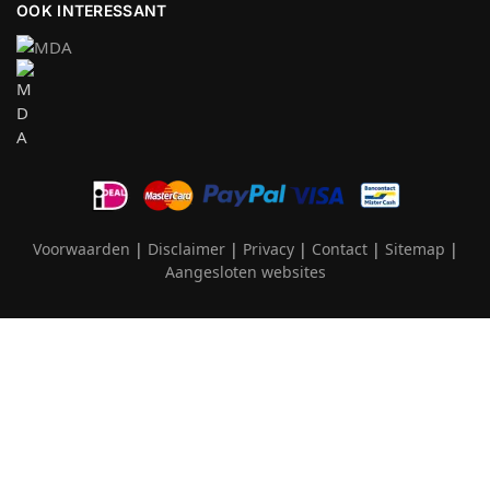
OOK INTERESSANT
Voorwaarden
|
Disclaimer
|
Privacy
|
Contact
|
Sitemap
|
Aangesloten websites