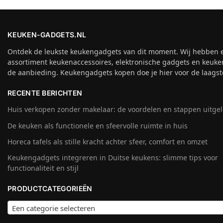
KEUKEN-GADGETS.NL
Ontdek de leukste keukengadgets van dit moment. Wij hebben 
assortiment keukenaccessoires, elektronische gadgets en keuke
de aanbieding. Keukengadgets kopen doe je hier voor de laagste
RECENTE BERICHTEN
Huis verkopen zonder makelaar: de voordelen en stappen uitge
De keuken als functionele en sfeervolle ruimte in huis
Horeca tafels als stille kracht achter sfeer, comfort en omzet
Keukengadgets integreren in Duitse keukens: slimme tips voor
functionaliteit en stijl
PRODUCTCATEGORIEËN
Een categorie selecteren