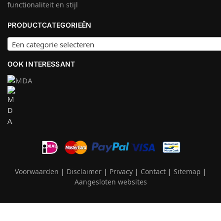
functionaliteit en stijl
PRODUCTCATEGORIEËN
Een categorie selecteren
OOK INTERESSANT
Voorwaarden
|
Disclaimer
|
Privacy
|
Contact
|
Sitemap
|
Aangesloten websites