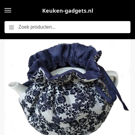
Keuken-gadgets.nl
Zoeken
Home
Allecta – Theepot hoes van katoen voor warme thee – Decoratief en isolerend – Keuken accessoire voor thuis – Vintage uitstraling – Cadeau voor moeder, vrouw, vrienden
/