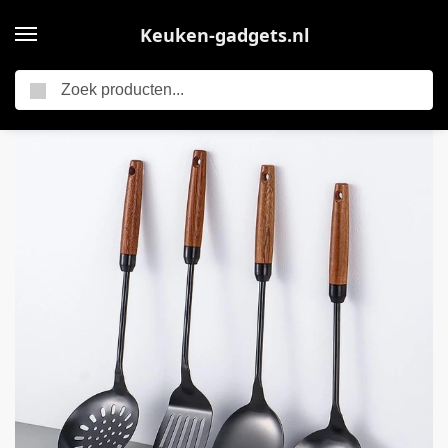
Keuken-gadgets.nl
Zoeken
Home
Allecto – – Keuken Gereedschap Set – 4-delige Set – Rvs en Houten Handvat – Keuken Accessoires – Handig voor Koken – Zwart
/