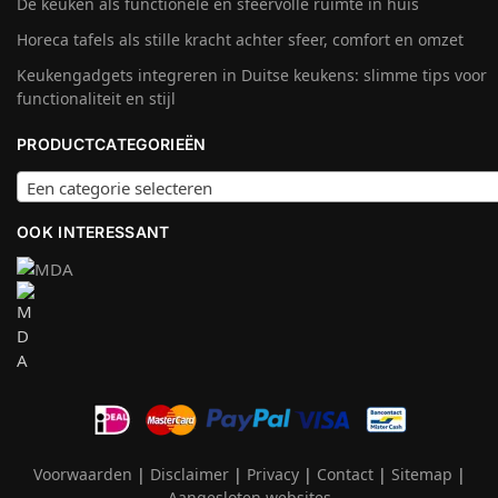
De keuken als functionele en sfeervolle ruimte in huis
Horeca tafels als stille kracht achter sfeer, comfort en omzet
Keukengadgets integreren in Duitse keukens: slimme tips voor
functionaliteit en stijl
PRODUCTCATEGORIEËN
Een categorie selecteren
OOK INTERESSANT
Voorwaarden
|
Disclaimer
|
Privacy
|
Contact
|
Sitemap
|
Aangesloten websites