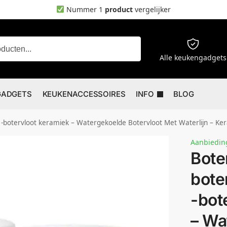
Nummer 1
product
vergelijker
Zoeken
Alle keukengadgets
GADGETS
KEUKENACCESSOIRES
INFO
BLOG
miek – Watergekoelde Botervloot Met Waterlijn – Keramische Boterbel Voor Smeerbare Boter – Cadeau V
Aanbiedin
Bote
bote
-bot
– Wa