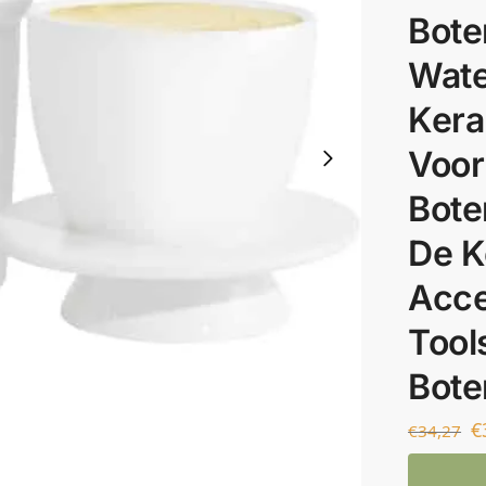
Bote
Water
Kera
Voor
Bote
De K
Acce
Tool
Bote
€
€
34,27