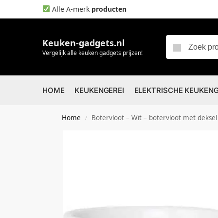
Alle A-merk
producten
Keuken-gadgets.nl
Vergelijk alle keuken gadgets prijzen!
HOME
KEUKENGEREI
ELEKTRISCHE KEUKEN
Home
Botervloot – Wit – botervloot met deksel -botervloot kera
/