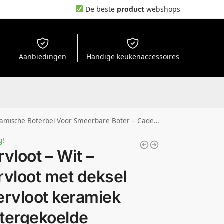
De beste
product
webshops
Aanbiedingen
Handige keukenaccessoires
oor De Keuken – Keuken Accessoires – Keuken Tools – Franse Botervloot
g!
rvloot – Wit –
rvloot met deksel
ervloot keramiek
tergekoelde