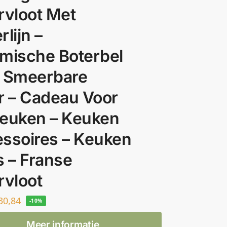
rvloot Met
lijn –
mische Boterbel
 Smeerbare
r – Cadeau Voor
euken – Keuken
ssoires – Keuken
s – Franse
rvloot
30,84
-10%
Meer informatie