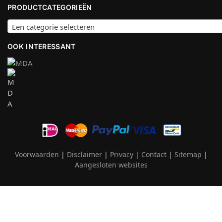
PRODUCTCATEGORIEËN
Een categorie selecteren
OOK INTERESSANT
Voorwaarden
|
Disclaimer
|
Privacy
|
Contact
|
Sitemap
|
Aangesloten websites