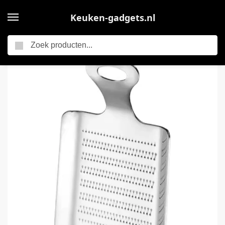
Keuken-gadgets.nl
Zoeken
Home
CHPN – Rasp – Knoflookrasp – Gemberrasp – Mini rasp – Keuken accessoire – Raspen – Klein raspje – RVS – Keukentool – Grate – Garlic grate
/