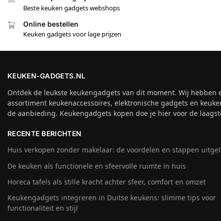
Beste keuken gadgets webshops
Online bestellen
Keuken gadgets voor lage prijzen
KEUKEN-GADGETS.NL
Ontdek de leukste keukengadgets van dit moment. Wij hebben 
assortiment keukenaccessoires, elektronische gadgets en keuke
de aanbieding. Keukengadgets kopen doe je hier voor de laagste
RECENTE BERICHTEN
Huis verkopen zonder makelaar: de voordelen en stappen uitge
De keuken als functionele en sfeervolle ruimte in huis
Horeca tafels als stille kracht achter sfeer, comfort en omzet
Keukengadgets integreren in Duitse keukens: slimme tips voor
functionaliteit en stijl