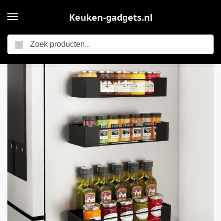
Keuken-gadgets.nl
Zoeken
Home
Core® Kruidenrek Ophangbaar – Kruidenpotjes Wandrek – Organizer Keuken Accessoires – Zwart – 10cm x 28cm x 6cm
/