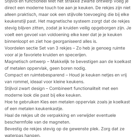
Stijlvol en functioneel Met het strakke zwarte ontwerp voeg je
direct een moderne touch toe aan je keuken. De rekjes zijn niet
alleen praktisch, maar ook een stijlvolle toevoeging die bij elke
keukenstijl past. Het magnetische systeem zorgt dat de rekjes
stevig blijven zitten, zodat je kruiden veilig opgeborgen zijn. Je
voelt een gevoel van voldoening elke keer dat je je keuken
binnenloopt en ziet hoe georganiseerd alles is.
Voordelen sectie Set van 3 rekjes – Zo heb je genoeg ruimte
voor al je favoriete kruiden en specerijen.
Magnetisch ontwerp – Makkelijk te bevestigen aan de koelkast
of metalen oppervlak, geen boren nodig.
Compact en ruimtebesparend – Houd je keuken netjes en vrij
van rommel, ideaal voor kleine keukens.
Stijlvol zwart design – Combineert functionaliteit met een
moderne look die past bij elke keuken.
Hoe te gebruiken Kies een metalen oppervlak zoals je koelkast
of een metalen keukenkastje.
Haal de rekjes uit de verpakking en verwijder eventuele
beschermfolie van de magneten.
Bevestig de rekjes stevig op de gewenste plek. Zorg dat ze
waterpas hangen.