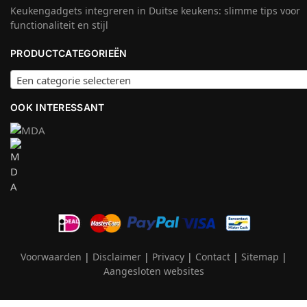
Keukengadgets integreren in Duitse keukens: slimme tips voor
functionaliteit en stijl
PRODUCTCATEGORIEËN
Een categorie selecteren
OOK INTERESSANT
Voorwaarden
|
Disclaimer
|
Privacy
|
Contact
|
Sitemap
|
Aangesloten websites