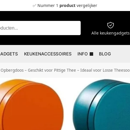
✅ Nummer 1
product
vergelijker
Zoeken
Alle keukengadgets
GADGETS
KEUKENACCESSOIRES
INFO
BLOG
hikt voor Pittige Thee – Ideaal voor Losse Theesoorten – Kleurrijke Theepotjes – Theeblaadjes 