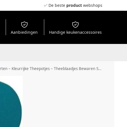
✅ De beste
product
webshops
Aanbiedingen
Handige keukenaccessoires
Bewaren Set – Theekransje Accessoire – Thee Organiser – Keuken Accessoire.