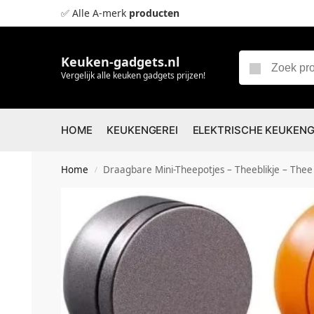
✅ Alle A-merk
producten
Keuken-gadgets.nl
Vergelijk alle keuken gadgets prijzen!
HOME
KEUKENGEREI
ELEKTRISCHE KEUKEN
Home
Draagbare Mini-Theepotjes – Theeblikje – Thee Opbergdoos – Gesc
/