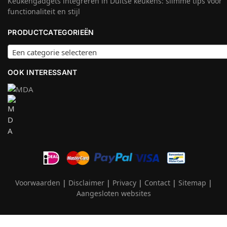
Keukengadgets integreren in Duitse keukens: slimme tips voor
functionaliteit en stijl
PRODUCTCATEGORIEËN
Een categorie selecteren
OOK INTERESSANT
Voorwaarden
|
Disclaimer
|
Privacy
|
Contact
|
Sitemap
|
Aangesloten websites