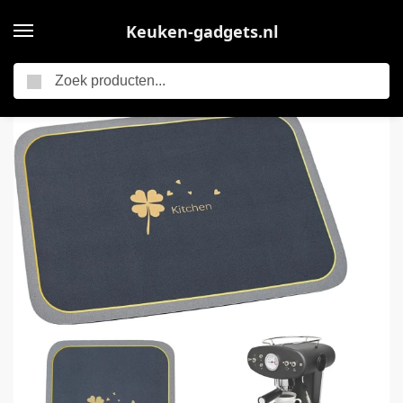
Keuken-gadgets.nl
Zoeken
Home
Dripping Mat – Sink Mat met Dirt-Repellent Rubber Backing voor Koffie – Non-slip – Keuken Accessoire (30 x 20 cm)
/