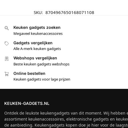
SKU:
8704967650168071108
Keuken gadgets zoeken
Megaveel keukenaccessoires
Gadgets vergelijken
Alle A-merk keuken gadgets
Webshops vergelijken
Beste keuken gadgets webshops
Online bestellen
Keuken gadgets voor lage prijzen
KEUKEN-GADGETS.NL
Ontdek de leukste keukengadgets van dit moment. Wij hebben 
assortiment keukenaccessoires, elektronische gadgets en keuke
de aanbieding. Keukengadgets kopen doe je hier voor de laagste