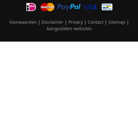
Voorwaarden
|
Disclaimer
|
Privacy
|
Contact
|
Sitemap
|
Aangesloten websites