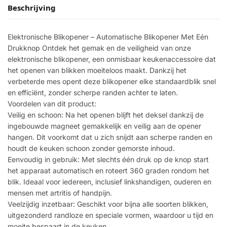
Beschrijving
Elektronische Blikopener – Automatische Blikopener Met Eén
Drukknop Ontdek het gemak en de veiligheid van onze
elektronische blikopener, een onmisbaar keukenaccessoire dat
het openen van blikken moeiteloos maakt. Dankzij het
verbeterde mes opent deze blikopener elke standaardblik snel
en efficiënt, zonder scherpe randen achter te laten.
Voordelen van dit product:
Veilig en schoon: Na het openen blijft het deksel dankzij de
ingebouwde magneet gemakkelijk en veilig aan de opener
hangen. Dit voorkomt dat u zich snijdt aan scherpe randen en
houdt de keuken schoon zonder gemorste inhoud.
Eenvoudig in gebruik: Met slechts één druk op de knop start
het apparaat automatisch en roteert 360 graden rondom het
blik. Ideaal voor iedereen, inclusief linkshandigen, ouderen en
mensen met artritis of handpijn.
Veelzijdig inzetbaar: Geschikt voor bijna alle soorten blikken,
uitgezonderd randloze en speciale vormen, waardoor u tijd en
moeite bespaart in de keuken.