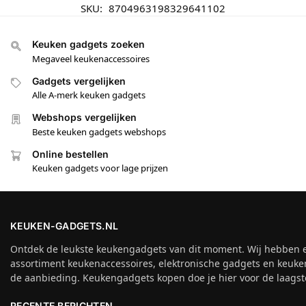
SKU:
8704963198329641102
Keuken gadgets zoeken
Megaveel keukenaccessoires
Gadgets vergelijken
Alle A-merk keuken gadgets
Webshops vergelijken
Beste keuken gadgets webshops
Online bestellen
Keuken gadgets voor lage prijzen
KEUKEN-GADGETS.NL
Ontdek de leukste keukengadgets van dit moment. Wij hebben 
assortiment keukenaccessoires, elektronische gadgets en keuke
de aanbieding. Keukengadgets kopen doe je hier voor de laagste
RECENTE BERICHTEN