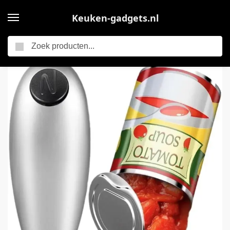
Keuken-gadgets.nl
Zoeken
Home
Elektronische Blikopener – Automatische Blikopener Met Eén Drukknop – Verbeterd Mes Opent Elke Blik – Veilig Blikopener Zonder Scherpe Randen – Keuken Accessoire
/