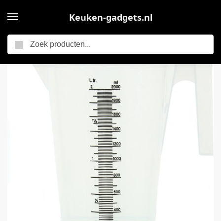
Keuken-gadgets.nl
Zoeken
Home
Grote Keuken maatbeker van 2 liter – Kunststof – Transparant – Keuken accessoires
/