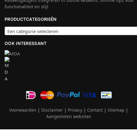
Keukengadgets integreren in Duitse keukens: slimme tips voor
functionaliteit en stijl
PRODUCTCATEGORIEËN
Een categorie selecteren
OOK INTERESSANT
Voorwaarden
|
Disclaimer
|
Privacy
|
Contact
|
Sitemap
|
Aangesloten websites