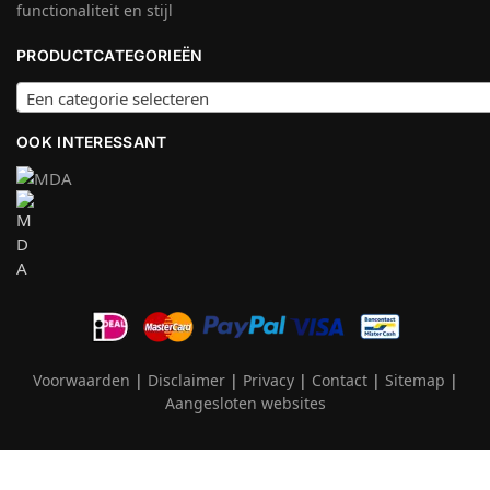
functionaliteit en stijl
PRODUCTCATEGORIEËN
Een categorie selecteren
OOK INTERESSANT
Voorwaarden
|
Disclaimer
|
Privacy
|
Contact
|
Sitemap
|
Aangesloten websites