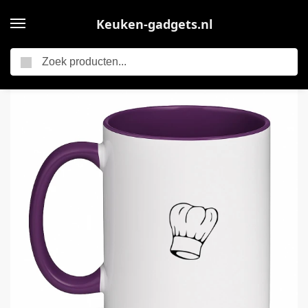
Keuken-gadgets.nl
Zoeken
Home
Hacebo® – Koken koffiebeker paars – Kok – Beste kok – thee mok – koffie beker – Chef – Keuken – Bakken – Cadeau – Accessoires – koffiemok – 350 ML inhoud
/