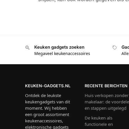
Keuken gadgets zoeken
Gad
Megaveel keukenaccessoires
All
KEUKEN-GADGETS.NL
RECENTE BERICHTEN
Ontdek de leukste
Huis verkopen zonder
keukengadgets van dit
makelaar: de voordel
moment. Wij hebben
en stappen uitgelegd
een groot assortiment
De keuken als
keukenaccessoires,
functionele en
elektronische gadgets