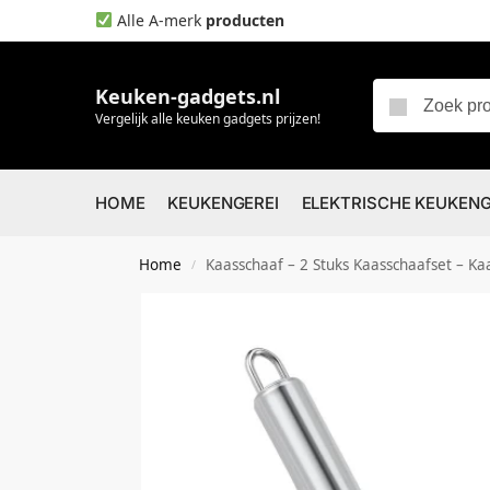
Alle A-merk
producten
Keuken-gadgets.nl
Vergelijk alle keuken gadgets prijzen!
HOME
KEUKENGEREI
ELEKTRISCHE KEUKEN
Home
Kaasschaaf – 2 Stuks Kaasschaafset – Ka
/