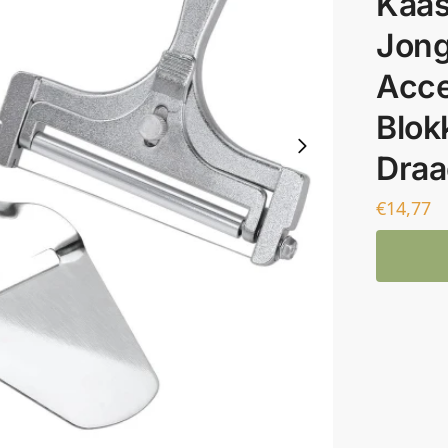
Kaas
Jong
Acce
Blok
Draa
€
14,77