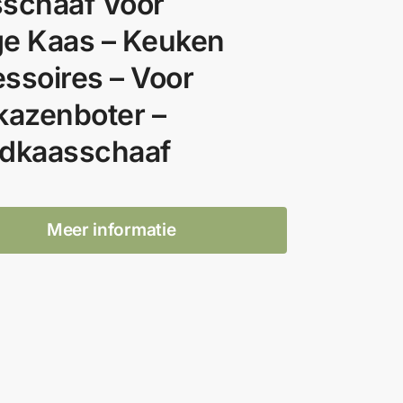
schaaf Voor
e Kaas – Keuken
ssoires – Voor
kazenboter –
dkaasschaaf
Meer informatie