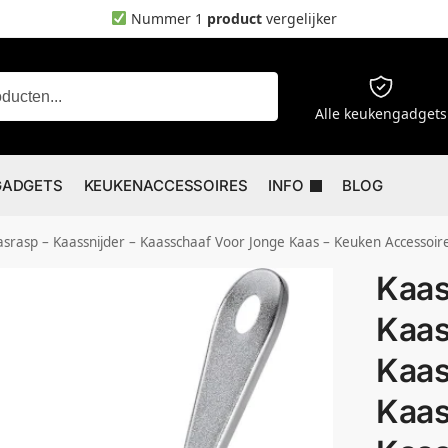
Nummer 1
product
vergelijker
Zoeken
Alle keukengadgets
GADGETS
KEUKENACCESSOIRES
INFO
BLOG
asrasp – Kaassnijder – Kaasschaaf Voor Jonge Kaas – Keuken Accessoi
Kaas
Kaas
Kaas
Kaas