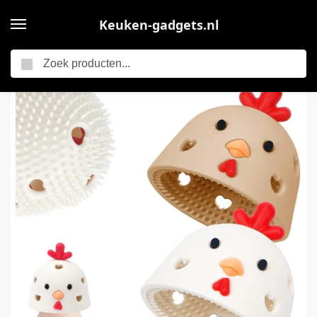
Keuken-gadgets.nl
Zoeken
Home
Keuken accessoires -Eierwasser – Eierreinigingsborstel – Eierreinigingsgereedschap – 2-pack – Siliconen van voedingskwaliteit – Verse eierborstelreiniger – Keukenborstel – Multifunctionele eierborstel – Herbruikbaar – Gebroken wit en bruin
/