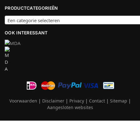
PRODUCTCATEGORIEËN
Een categorie selecteren
OOK INTERESSANT
Voorwaarden
|
Disclaimer
|
Privacy
|
Contact
|
Sitemap
|
Aangesloten websites