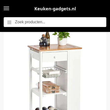
Keuken-gadgets.nl
Zoeken
Home
Keuken trolley/kastje met uitschuifbare mandjes, wijnrek en plankjes aan de zijkant 50 x 86 cm – Woondecoratie – Keuken accessoires/benodigdheden – Bijzetkastjes – Trolleys
/