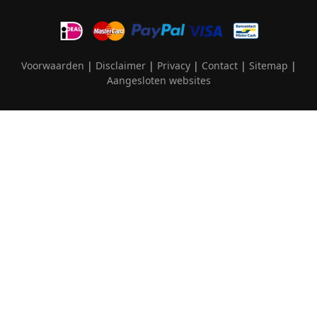
Voorwaarden
|
Disclaimer
|
Privacy
|
Contact
|
Sitemap
|
Aangesloten websites