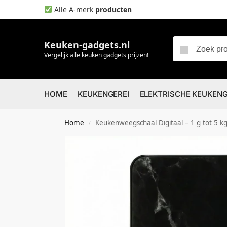
Alle A-merk
producten
Keuken-gadgets.nl
Vergelijk alle keuken gadgets prijzen!
HOME
KEUKENGEREI
ELEKTRISCHE KEUKEN
Home
Keukenweegschaal Digitaal – 1 g tot 5 kg Nauwkeurige Me
/