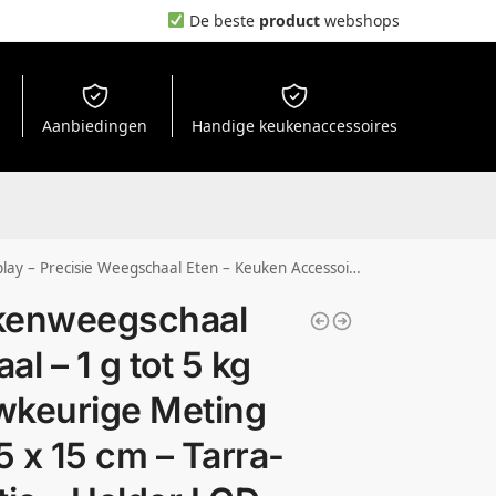
De beste
product
webshops
Aanbiedingen
Handige keukenaccessoires
essoires – Kitchen Scale – Kookweegschaal – Zwart Marmer – Löwenthal
kenweegschaal
aal – 1 g tot 5 kg
keurige Meting
5 x 15 cm – Tarra-