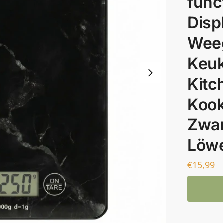
func
Disp
Weeg
Keuk
Kitc
Kook
Zwar
Löwe
€
15,99