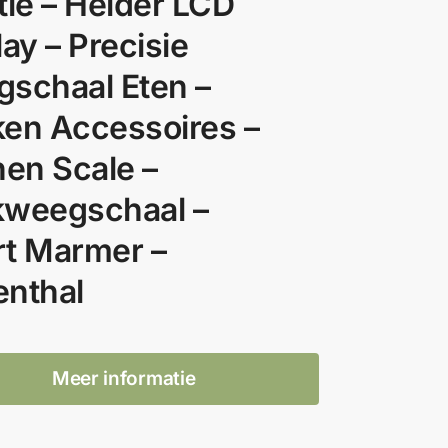
tie – Helder LCD
lay – Precisie
schaal Eten –
en Accessoires –
hen Scale –
weegschaal –
t Marmer –
nthal
Meer informatie