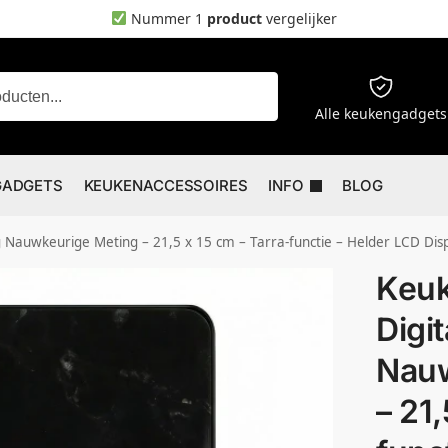
Nummer 1
product
vergelijker
Zoeken
Alle keukengadgets
GADGETS
KEUKENACCESSOIRES
INFO
BLOG
ting – 21,5 x 15 cm – Tarra-functie – Helder LCD Display – Precisie Weegschaal Eten – Keuken Acc
Keu
Digit
Nauw
– 21,