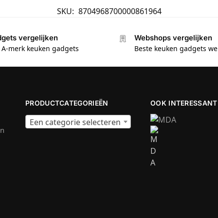
SKU:
8704968700000861964
gets vergelijken
Webshops vergelijken
e A-merk keuken gadgets
Beste keuken gadgets w
PRODUCTCATEGORIEËN
OOK INTERESSANT
Een categorie selecteren
en