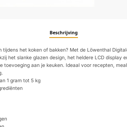
Beschrijving
n tijdens het koken of bakken? Met de Löwenthal Digit
zij het slanke glazen design, het heldere LCD display e
olle toevoeging aan je keuken. Ideaal voor recepten, me
g.
n 1 gram tot 5 kg
grediënten
gen
en