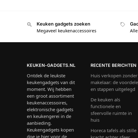
Keuken gadgets zoeken
Gad
Megaveel keukenaccessoires
All
KEUKEN-GADGETS.NL
RECENTE BERICHTEN
Ontdek de leukste
Huis verkopen zonder
keukengadgets van dit
makelaar: de voordel
moment. Wij hebben
en stappen uitgelegd
een groot assortiment
De keuken als
keukenaccessoires,
functionele en
elektronische gadgets
sfeervolle ruimte in
en keukengerei in de
huis
aanbieding.
Keukengadgets kopen
Horeca tafels als stille
doe je hier voor de
kracht achter sfeer,