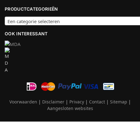
PRODUCTCATEGORIEËN
Een categorie selecteren
OOK INTERESSANT
Voorwaarden
|
Disclaimer
|
Privacy
|
Contact
|
Sitemap
|
Aangesloten websites