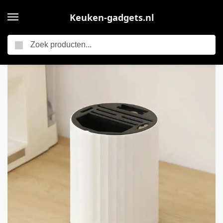
Keuken-gadgets.nl
Zoeken
Home
KimDo – Multifunctioneel messen blok – Wit – Messenhouder – Messenblok zonder messen – Universeel – Keuken accessoires organizer
/