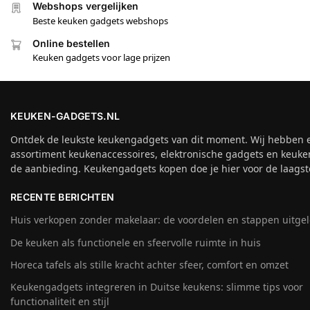
Webshops vergelijken
Beste keuken gadgets webshops
Online bestellen
Keuken gadgets voor lage prijzen
KEUKEN-GADGETS.NL
Ontdek de leukste keukengadgets van dit moment. Wij hebben 
assortiment keukenaccessoires, elektronische gadgets en keuke
de aanbieding. Keukengadgets kopen doe je hier voor de laagste
RECENTE BERICHTEN
Huis verkopen zonder makelaar: de voordelen en stappen uitge
De keuken als functionele en sfeervolle ruimte in huis
Horeca tafels als stille kracht achter sfeer, comfort en omzet
Keukengadgets integreren in Duitse keukens: slimme tips voor
functionaliteit en stijl