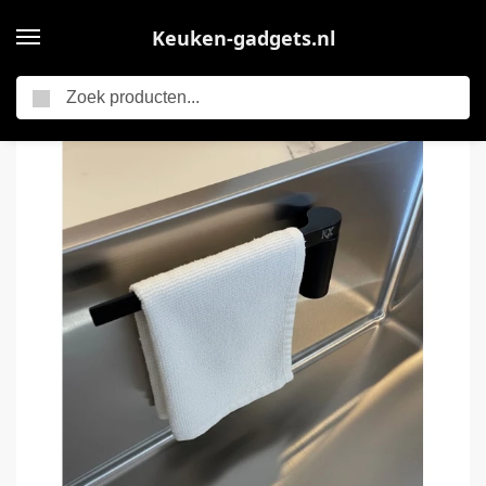
Keuken-gadgets.nl
Zoeken
Home
Kitchenluxx – Magnetische Vaatdoekhouder – Zwart (Materiaal: RVS) – Keuken Organizers – Keuken accessoires – Keukenorganizers – Aanrecht Organiser
/