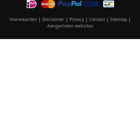
Voorwaarden
|
Disclaimer
|
Privacy
|
Contact
|
Sitemap
|
Aangesloten websites