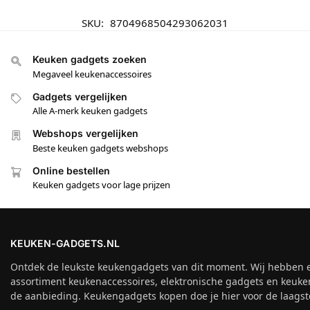
SKU:
8704968504293062031
Keuken gadgets zoeken
Megaveel keukenaccessoires
Gadgets vergelijken
Alle A-merk keuken gadgets
Webshops vergelijken
Beste keuken gadgets webshops
Online bestellen
Keuken gadgets voor lage prijzen
KEUKEN-GADGETS.NL
Ontdek de leukste keukengadgets van dit moment. Wij hebben 
assortiment keukenaccessoires, elektronische gadgets en keuke
de aanbieding. Keukengadgets kopen doe je hier voor de laagste