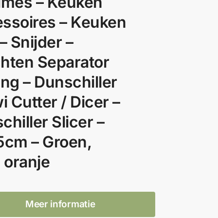
lmes – Keuken
ssoires – Keuken
– Snijder –
hten Separator
ing – Dunschiller
i Cutter / Dicer –
hiller Slicer –
5cm – Groen,
, oranje
Meer informatie