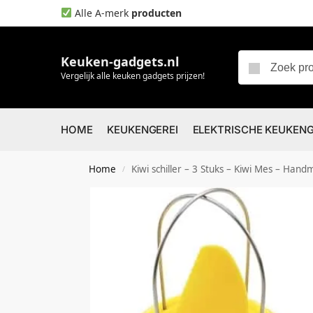
Alle A-merk
producten
Keuken-gadgets.nl
Vergelijk alle keuken gadgets prijzen!
HOME
KEUKENGEREI
ELEKTRISCHE KEUKEN
Home
Kiwi schiller – 3 Stuks – Kiwi Mes – Handmatige Snijmachine 
/