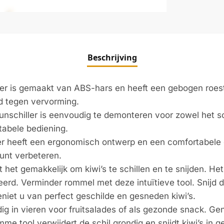
Beschrijving
ler is gemaakt van ABS-hars en heeft een gebogen roest
d tegen vervorming.
unschiller is eenvoudig te demonteren voor zowel het sch
abele bediening.
ler heeft een ergonomisch ontwerp en een comfortabele g
kunt verbeteren.
et gemakkelijk om kiwi’s te schillen en te snijden. Het sa
rd. Verminder rommel met deze intuïtieve tool. Snijd 
eniet u van perfect geschilde en gesneden kiwi’s.
dig in vieren voor fruitsalades of als gezonde snack. Gen
e tool verwijdert de schil grondig en snijdt kiwi’s in g