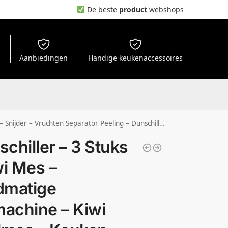
De beste
product
webshops
Aanbiedingen
Handige keukenaccessoires
 Kiwi Cutter / Dicer – Dunschiller Slicer – 7×7.5cm – Groen, geel, oranje
schiller – 3 Stuks
wi Mes –
dmatige
machine – Kiwi