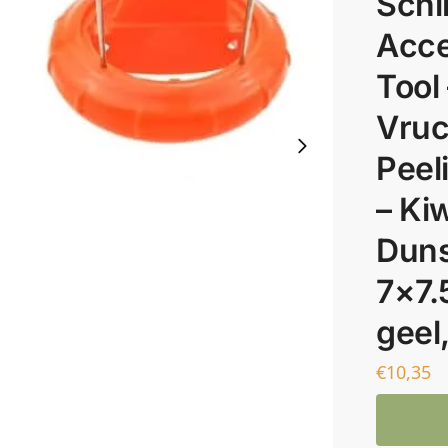
Schi
Acce
Tool 
Vruc
Peel
– Kiw
Dunsc
7×7.
geel
€
10,35