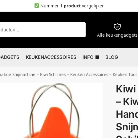
Nummer 1
product
vergelijker
Zoeken
Alle keukengadgets
GADGETS
KEUKENACCESSOIRES
INFO
BLOG
– Kiwi Schilmes – Keuken Accessoires – Keuken Tool – Snijder – Vruchten Separator Peeling – Dunschiller –
Kiwi 
– Ki
Han
Snij