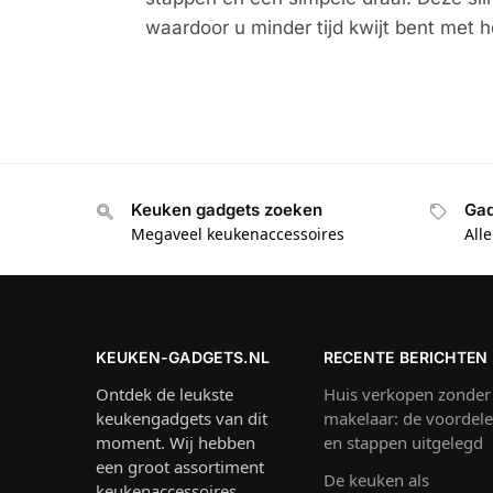
waardoor u minder tijd kwijt bent met h
Keuken gadgets zoeken
Gad
Megaveel keukenaccessoires
All
KEUKEN-GADGETS.NL
RECENTE BERICHTEN
Ontdek de leukste
Huis verkopen zonder
keukengadgets van dit
makelaar: de voordel
moment. Wij hebben
en stappen uitgelegd
een groot assortiment
De keuken als
keukenaccessoires,