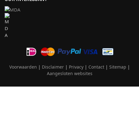
Voorwaarden
|
Disclaimer
|
Privacy
|
Contact
|
Sitemap
|
Aangesloten websites