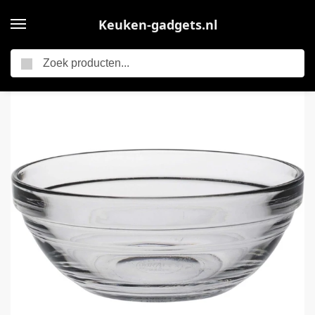
Keuken-gadgets.nl
Zoeken
Home
Duralex kleine serveer/dessertschaaltjes rond van glas – 6x – 12 x 4.9 cm – Schalen en kommen – 310 ml – Keuken accessoires
/