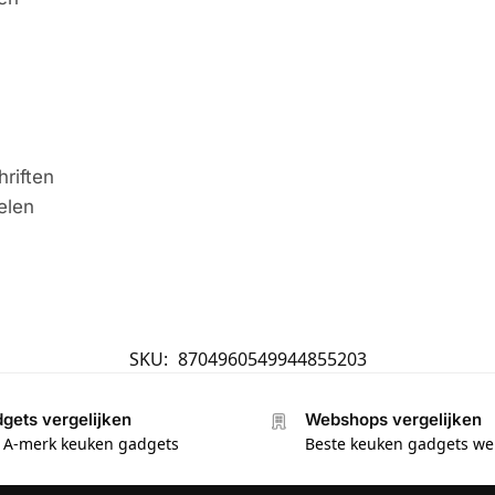
hriften
elen
SKU:
8704960549944855203
gets vergelijken
Webshops vergelijken
e A-merk keuken gadgets
Beste keuken gadgets w