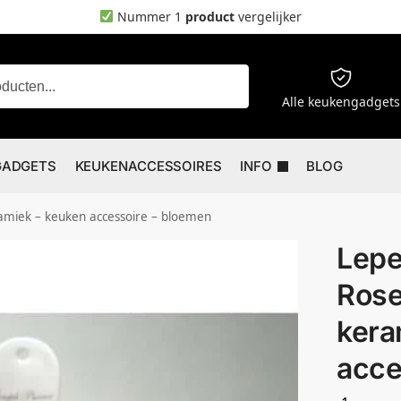
Nummer 1
product
vergelijker
Zoeken
Alle keukengadgets
GADGETS
KEUKENACCESSOIRES
INFO
BLOG
amiek – keuken accessoire – bloemen
Lepe
Rose
kera
acce