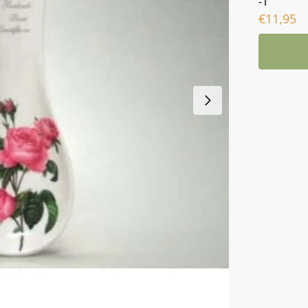
-1
€
11,95