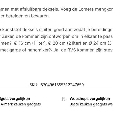
mmen met afsluitbare deksels. Voeg de Lomera mengko
nter bereiden én bewaren.
e kunststof deksels sluiten goed aan zodat je bereidinge
: Zeker, de kommen zijn ontworpen om in elkaar te pass
?: Ø 16 cm (1 liter), Ø 20 cm (2 liter) en Ø 24 cm (3 li
et garde of handmixer?: Ja, de RVS kommen zijn stevi
SKU:
8704961355312247659
gets vergelijken
Webshops vergelijken
e A-merk keuken gadgets
Beste keuken gadgets w