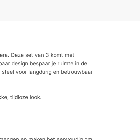
era. Deze set van 3 komt met
lbaar design bespaar je ruimte in de
ss steel voor langdurig en betrouwbaar
e, tijdloze look.
et mengen en maken het eenvoudig om