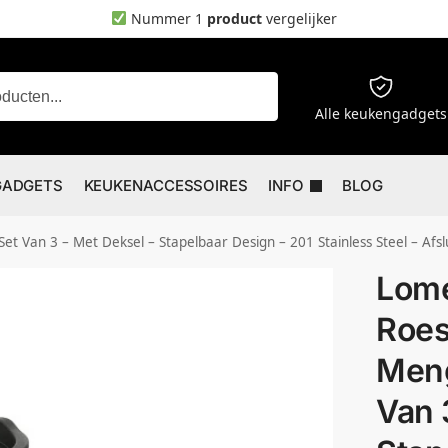
Nummer 1
product
vergelijker
Zoeken
Alle keukengadgets
GADGETS
KEUKENACCESSOIRES
INFO
BLOG
t Deksel – Stapelbaar Design – 201 Stainless Steel – Afsluitbare Deksels – Kom – Keuke
Lom
Roes
Men
Van 