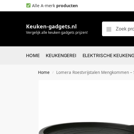
Alle A-merk
producten
Keuken-gadgets.nl
Vergelijk alle keuken gadgets prijzen!
HOME
KEUKENGEREI
ELEKTRISCHE KEUKEN
Home
Lomera Roestvrijstalen Mengkommen – Set Van 3 – Me
/