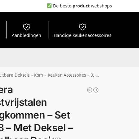
De beste
product
webshops
Aanbiedingen
Handige keukenaccessoires
n Accessoires – 3, 2 En 1 Liter Inhoud – Mengkom – Beslagkom
era
tvrijstalen
gkommen – Set
3 – Met Deksel –