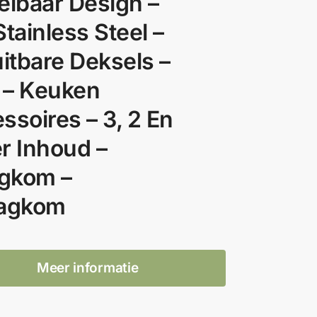
elbaar Design –
Stainless Steel –
uitbare Deksels –
– Keuken
ssoires – 3, 2 En
er Inhoud –
gkom –
lagkom
Meer informatie