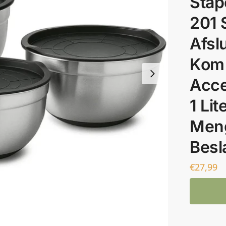
Stap
201 
Afsl
Kom 
Acce
1 Lit
Men
Bes
€
27,99