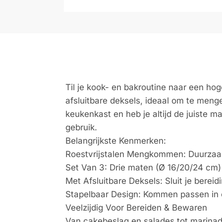
Til je kook- en bakroutine naar een h
afsluitbare deksels, ideaal om te mengen
keukenkast en heb je altijd de juiste m
gebruik.
Belangrijkste Kenmerken:
Roestvrijstalen Mengkommen: Duurzaam 2
Set Van 3: Drie maten (Ø 16/20/24 cm) 
Met Afsluitbare Deksels: Sluit je berei
Stapelbaar Design: Kommen passen in e
Veelzijdig Voor Bereiden & Bewaren
Van cakebeslag en salades tot marinad