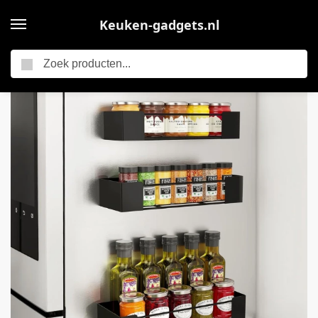
Keuken-gadgets.nl
Zoeken
Home
MIRA® Kruidenrek Ophangbaar – Kruidenpotjes Wandrek – Organizer Keuken Accessoires – Zwart – 10cm x 28cm x 6cm
/