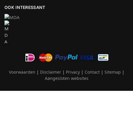
OOK INTERESSANT
Voorwaarden
|
Disclaimer
|
Privacy
|
Contact
|
Sitemap
|
Aangesloten websites