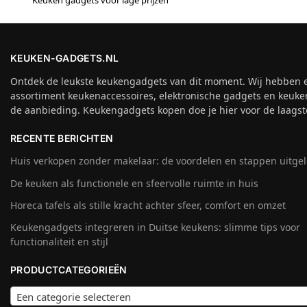
KEUKEN-GADGETS.NL
Ontdek de leukste keukengadgets van dit moment. Wij hebben 
assortiment keukenaccessoires, elektronische gadgets en keuke
de aanbieding. Keukengadgets kopen doe je hier voor de laagste
RECENTE BERICHTEN
Huis verkopen zonder makelaar: de voordelen en stappen uitge
De keuken als functionele en sfeervolle ruimte in huis
Horeca tafels als stille kracht achter sfeer, comfort en omzet
Keukengadgets integreren in Duitse keukens: slimme tips voor
functionaliteit en stijl
PRODUCTCATEGORIEËN
Een categorie selecteren