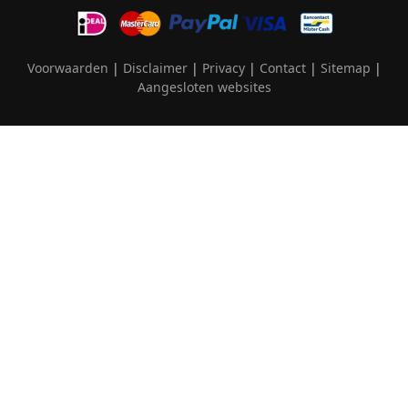
Voorwaarden
|
Disclaimer
|
Privacy
|
Contact
|
Sitemap
|
Aangesloten websites