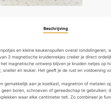
Beschrijving
enpotjes en kleine keukenspullen overal rondslingeren,
an 3 magnetische kruidenrekjes creëer je direct ordelij
j het magnetische ontwerp blijven je kruiden netjes op hu
, sneller en leuker. Het geeft je de rust en voldoening
 gemakkelijk aan je koelkast, magnetron of metalen o
 geen boren, schroeven of gereedschap te gebruiken; de 
rkplekken waar elke centimeter telt. Zo combineer je fu