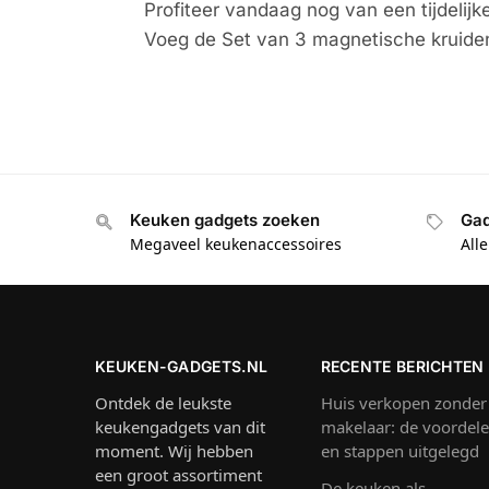
Profiteer vandaag nog van een tijdelijk
Voeg de Set van 3 magnetische kruidenr
Keuken gadgets zoeken
Gad
Megaveel keukenaccessoires
All
KEUKEN-GADGETS.NL
RECENTE BERICHTEN
Ontdek de leukste
Huis verkopen zonder
keukengadgets van dit
makelaar: de voordel
moment. Wij hebben
en stappen uitgelegd
een groot assortiment
De keuken als