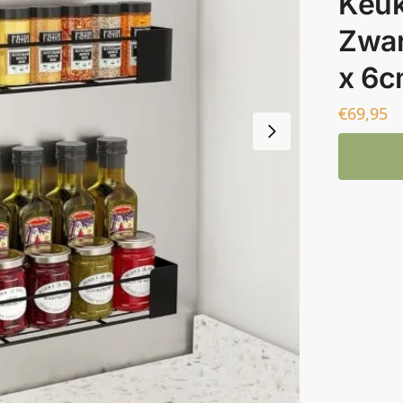
Keuk
Zwar
x 6
€
69,95