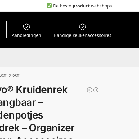
De beste
product
webshops
Aanbiedingen
Handige keukenaccessoires
28cm x 6cm
o® Kruidenrek
ngbaar –
denpotjes
rek – Organizer