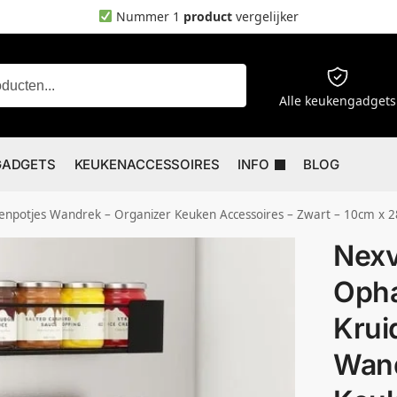
Nummer 1
product
vergelijker
Zoeken
Alle keukengadgets
GADGETS
KEUKENACCESSOIRES
INFO
BLOG
npotjes Wandrek – Organizer Keuken Accessoires – Zwart – 10cm x 
Nexv
Opha
Krui
Wand