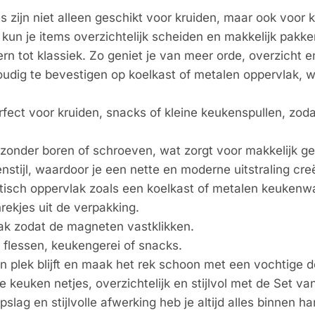
 zijn niet alleen geschikt voor kruiden, maar ook voor k
 kun je items overzichtelijk scheiden en makkelijk pakk
n tot klassiek. Zo geniet je van meer orde, overzicht en
dig te bevestigen op koelkast of metalen oppervlak, wa
fect voor kruiden, snacks of kleine keukenspullen, zoda
nder boren of schroeven, wat zorgt voor makkelijk gebr
nstijl, waardoor je een nette en moderne uitstraling creë
tisch oppervlak zoals een koelkast of metalen keukenw
ekjes uit de verpakking.
lak zodat de magneten vastklikken.
 flessen, keukengerei of snacks.
ijn plek blijft en maak het rek schoon met een vochtige d
 keuken netjes, overzichtelijk en stijlvol met de Set v
lag en stijlvolle afwerking heb je altijd alles binnen ha