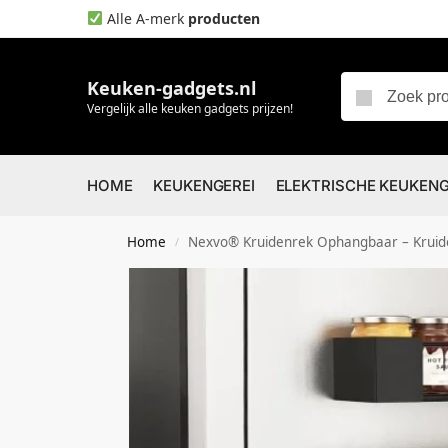
Alle A-merk
producten
Keuken-gadgets.nl
Vergelijk alle keuken gadgets prijzen!
HOME
KEUKENGEREI
ELEKTRISCHE KEUKEN
Home
Nexvo® Kruidenrek Ophangbaar – Kruide
/