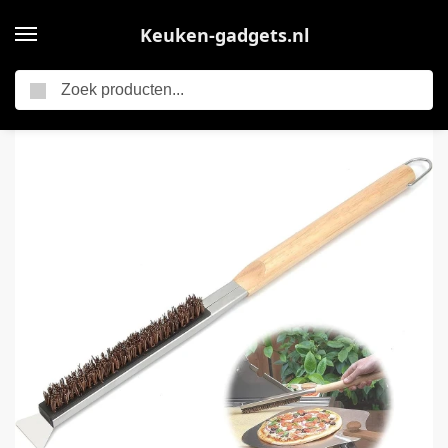
Keuken-gadgets.nl
Zoeken
Home
OIMG Oven Borstel – Pizza ovenborstel – Borstel voor Pizza oven – 53.5 cm – Keuken Accessoires – Barbecue accessoires – Schoonmaakborstel voor Keukens
/