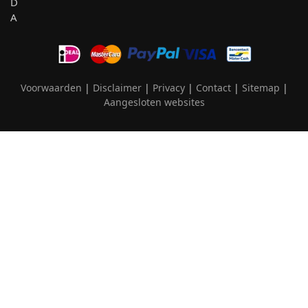
Voorwaarden
|
Disclaimer
|
Privacy
|
Contact
|
Sitemap
|
Aangesloten websites