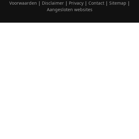
Voorwaarden
|
Disclaimer
|
Privacy
|
Contact
|
Sitemap
|
Aangesloten websites