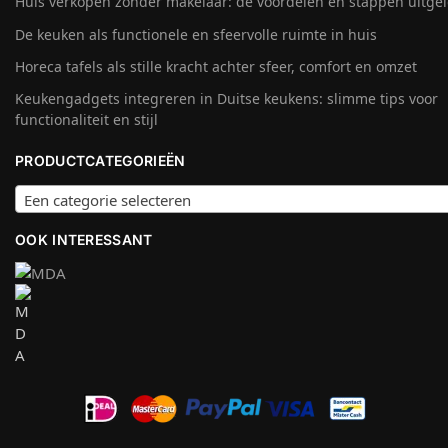
Huis verkopen zonder makelaar: de voordelen en stappen uitge
De keuken als functionele en sfeervolle ruimte in huis
Horeca tafels als stille kracht achter sfeer, comfort en omzet
Keukengadgets integreren in Duitse keukens: slimme tips voor
functionaliteit en stijl
PRODUCTCATEGORIEËN
Een categorie selecteren
OOK INTERESSANT