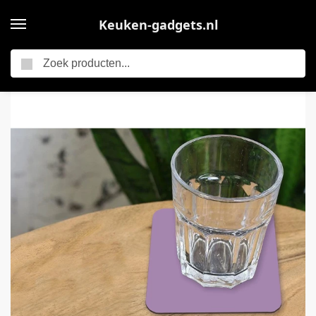
Keuken-gadgets.nl
Zoeken
Home
Onderzetters voor glazen – Paars – Vierkant – Interieur – Effen – Keuken accessoires set – Onderleggers – 10×10 cm – Onderzetters – Eetkamer – 6 stuks
/